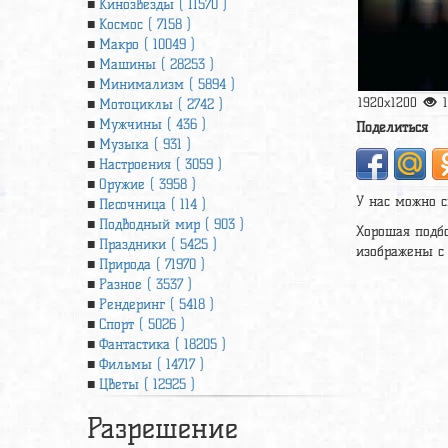
Кинозвезды ( 11570 )
Космос ( 7158 )
Макро ( 10049 )
Машины ( 28253 )
Минимализм ( 5894 )
1920x1200
Мотоциклы ( 2742 )
Мужчины ( 436 )
Поделиться
Музыка ( 931 )
Настроения ( 3059 )
Оружие ( 3958 )
У нас можно с
Песочница ( 114 )
Подводный мир ( 903 )
Хорошая подбо
Праздники ( 5425 )
изображены c т
Природа ( 71970 )
Разное ( 3537 )
Рендеринг ( 5418 )
Спорт ( 5026 )
Фантастика ( 18205 )
Фильмы ( 14717 )
Цветы ( 12925 )
Разрешение