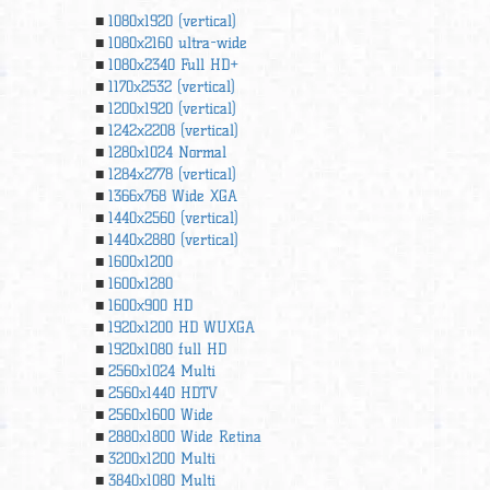
1080x1920 (vertical)
1080x2160 ultra-wide
1080x2340 Full HD+
1170x2532 (vertical)
1200x1920 (vertical)
1242x2208 (vertical)
1280x1024 Normal
1284x2778 (vertical)
1366х768 Wide XGA
1440x2560 (vertical)
1440x2880 (vertical)
1600x1200
1600x1280
1600x900 HD
1920x1200 HD WUXGA
1920х1080 full HD
2560x1024 Multi
2560x1440 HDTV
2560x1600 Wide
2880x1800 Wide Retina
3200x1200 Multi
3840x1080 Multi