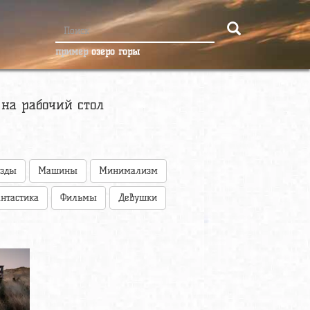
пример
озеро горы
 на рабочий стол
езды
Машины
Минимализм
нтастика
Фильмы
Девушки