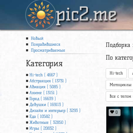
pic2.me
Новый
Подборка 
Понравившиеся
Просматриваемые
По катег
Категория
Hi-tech
Hi-tech ( 4667 )
Абстракция ( 13731 )
Мотоциклы
Авиация ( 5085 )
Аниме ( 13151 )
Все с тегом 
Город ( 16639 )
Девушки ( 169113 )
Дизайн и интерьер ( 3293 )
0
Еда ( 10582 )
Животные ( 32850 )
Игры ( 20832 )