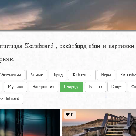
природа Skateboard , скейтборд обои и картинки
ориям
Абстракция
Аниме
Город
Животные
Игры
Кинозв
Музыка
Настроения
Природа
Разное
Спорт
Фа
skateboard
0