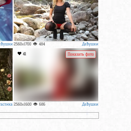
евушки
Девушки
2560x1700
484
41
Показать фото
тастика
Девушки
2560x1600
686