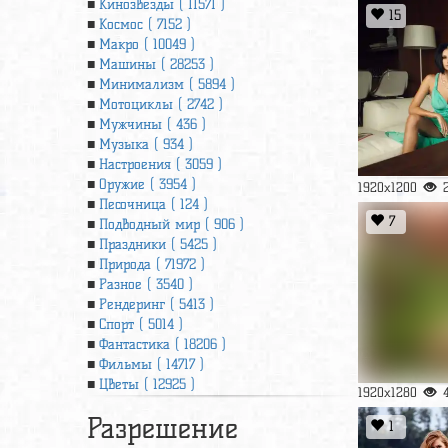
Кинозвезды ( 11571 )
15
Космос ( 7152 )
Макро ( 10049 )
Машины ( 28253 )
Минимализм ( 5894 )
Мотоциклы ( 2742 )
Мужчины ( 436 )
Музыка ( 934 )
Настроения ( 3059 )
Оружие ( 3954 )
1920x1200
Песочница ( 124 )
7
Подводный мир ( 906 )
Праздники ( 5425 )
Природа ( 71972 )
Разное ( 3540 )
Рендеринг ( 5413 )
Спорт ( 5014 )
Фантастика ( 18206 )
Фильмы ( 14717 )
Цветы ( 12925 )
1920x1280
Разрешение
1