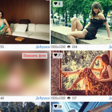
4
Девушки
Д
235
1920x1200
284
7
Показать фото
Девушки
Д
448
1920x1200
157
14