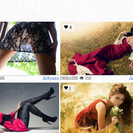
4
Девушки
Д
385
1920x1200
153
1