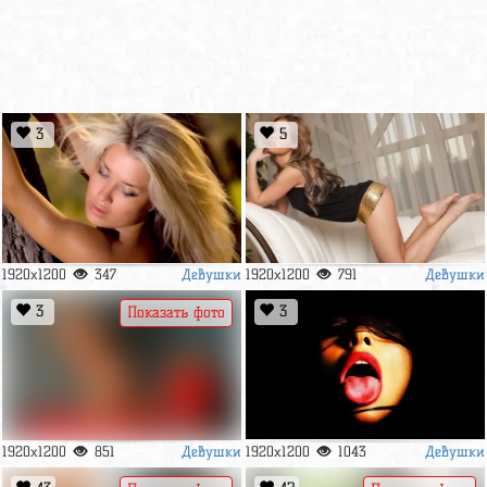
3
5
Девушки
Девушки
1920x1200
347
1920x1200
791
3
3
Показать фото
Девушки
Девушки
1920x1200
851
1920x1200
1043