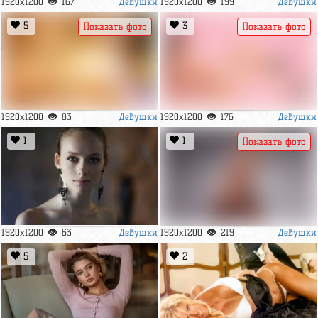
Девушки
Девушки
1920x1200
167
1920x1200
199
5
3
Показать фото
Показать фото
Девушки
Девушки
1920x1200
83
1920x1200
176
1
1
Показать фото
Девушки
Девушки
1920x1200
63
1920x1200
219
5
2