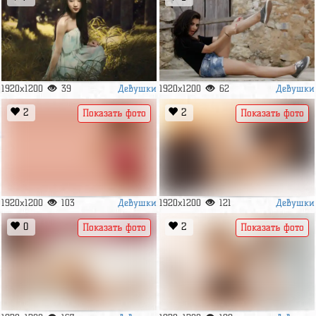
Девушки
Девушки
1920x1200
39
1920x1200
62
2
2
Показать фото
Показать фото
Девушки
Девушки
1920x1200
103
1920x1200
121
0
2
Показать фото
Показать фото