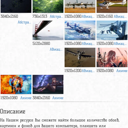
3840x2160
736x1313
Абстракция
1920x1080
Авиация
1920x1160
Авиация
Абстракция
5120x2880
1920x1080
Авиация
1920x1080
Авиация
Авиация
1920x1200
Авиация
1920x1080
Аниме
1920x1080
Аниме
3840x2160
Аниме
Описание
На Нашем ресурсе Вы сможете найти большое количество обоев,
картинок и фонов для вашего компьютера, планшета или