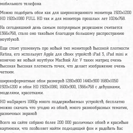
мобильного телефона
Можно подобрать обои как для широкоэкранного монитора 1920x1200
HD 1920x1080 FULL HD так и для монитора прошлых лет 1024x768.
На сегодняшний день самым популярным резрешием считается
1366x768, стало оно таковым благодоря большому распространию
ноутбуков.
Еще стоит упомянуть про новый тип мониторов высокой плотности
Retina, его использует Apple для своих утройств iPad 3, iPad mini и
конечно же новый ноутбуки MacBook Air. У таких матриц очень
высокая высокая плотность точек, что делает изображение очень
четким.
широкоформатные обои размеров 1280x800 1440x900 1680x1050
1920x1200 и обои HD 1920x1080, 1600x900, 1366x768 с девушками,
моделями, красотками.
HD wallpapers 1080p много поддерживаемых устройств, бесплатно
можно скачать что угодно из обоев, много разнообразных тематик,
разничных экранов
Всего на сайте собрано более 200 000 различных обоев и красивые
картиноки, что позволяет найти подходящий фон и радовать Вас