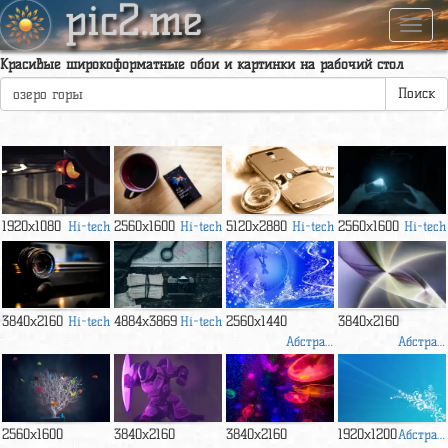
pic2.me
Навиг
Красивые широкоформатные обои и картинки на рабочий стол
Поиск
1920x1080
Hi-tech
2560x1600
Hi-tech
5120x2880
Hi-tech
2560x1600
Hi-tech
3840x2160
Hi-tech
4884x3869
Hi-tech
2560x1440
3840x2160
Абстракция
Абстракция
2560x1600
3840x2160
3840x2160
1920x1200
Абстракция