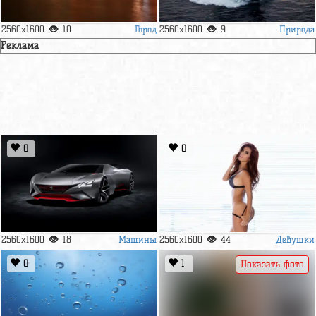
Город
Природа
2560x1600
10
2560x1600
9
Реклама
0
0
Машины
Девушки
2560x1600
18
2560x1600
44
0
1
Показать фото