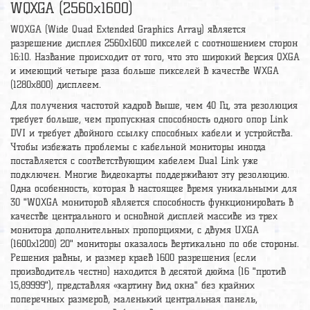
WQXGA (2560x1600)
WQXGA (Wide Quad Extended Graphics Array) является
разрешение дисплея 2560x1600 пикселей с соотношением сторон
16:10. Название происходит от того, что это широкий версия QXGA
и имеющий четыре раза больше пикселей в качестве WXGA
(1280x800) дисплеем.
Для получения частотой кадров выше, чем 40 Гц, эта резолюция
требует больше, чем пропускная способность одного опор Link
DVI и требует двойного ссылку способных кабели и устройства.
Чтобы избежать проблемы с кабельной мониторы иногда
поставляется с соответствующим кабелем Dual Link уже
подключен. Многие видеокарты поддерживают эту резолюцию.
Одна особенность, которая в настоящее время уникальными для
30 "WQXGA мониторов является способность функционировать в
качестве центрального и основной дисплей массиве из трех
монитора дополнительных пропорциями, с двумя UXGA
(1600x1200) 20" мониторы оказалось вертикально по обе стороны.
Решения равны, и размер краев 1600 разрешения (если
производитель честно) находится в десятой дюйма (16 "против
15,89999"), представляя «картину вид окна" без крайних
поперечных размеров, маленький центральная панель,