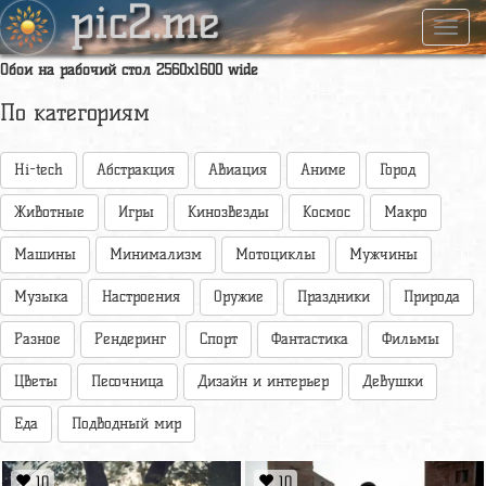
pic2.me
Навиг
Обои на рабочий стол 2560x1600 wide
По категориям
Hi-tech
Абстракция
Авиация
Аниме
Город
Животные
Игры
Кинозвезды
Космос
Макро
Машины
Минимализм
Мотоциклы
Мужчины
Музыка
Настроения
Оружие
Праздники
Природа
Разное
Рендеринг
Спорт
Фантастика
Фильмы
Цветы
Песочница
Дизайн и интерьер
Девушки
Еда
Подводный мир
10
10