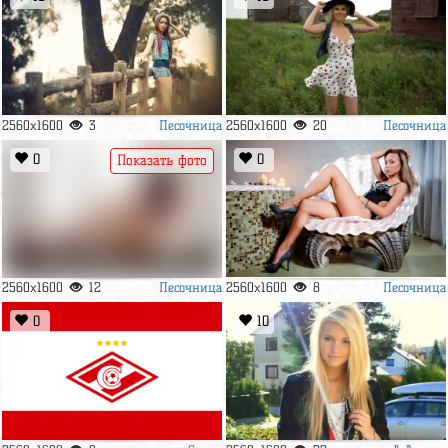
Песочница
Песочница
2560x1600
3
2560x1600
20
0
0
Показать фото
Песочница
Песочница
2560x1600
12
2560x1600
8
0
10