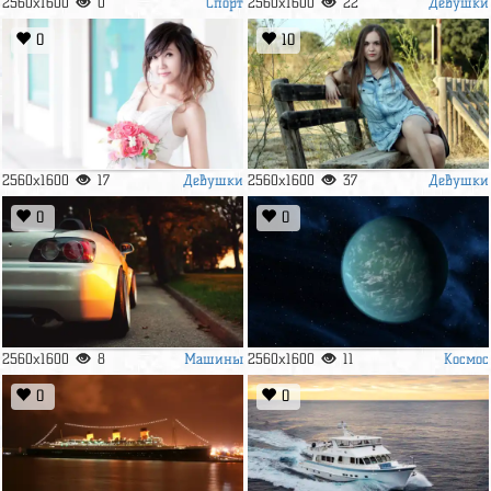
Спорт
Девушки
2560x1600
0
2560x1600
22
0
10
Девушки
Девушки
2560x1600
17
2560x1600
37
0
0
Машины
Космос
2560x1600
8
2560x1600
11
0
0