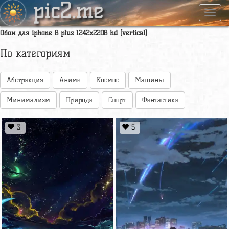
pic2.me
Навиг
Обои для iphone 8 plus 1242x2208 hd (vertical)
По категориям
Абстракция
Аниме
Космос
Машины
Минимализм
Природа
Спорт
Фантастика
3
5