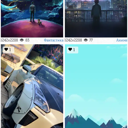
Фантастика
Аниме
1242x2208
83
1242x2208
77
1
1