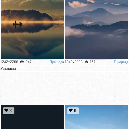
Природа
Природа
1242x2208
247
1242x2208
137
Реклама
2
0