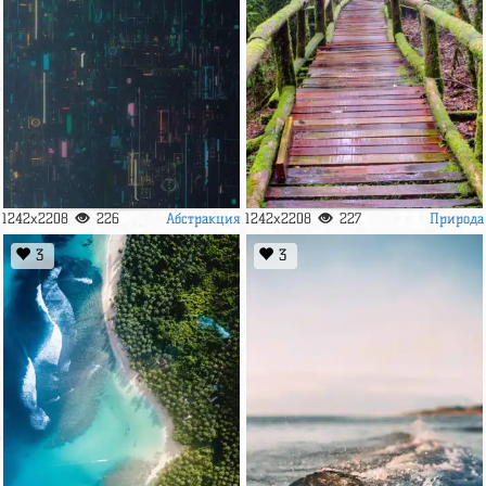
Абстракция
Природа
1242x2208
226
1242x2208
227
3
3