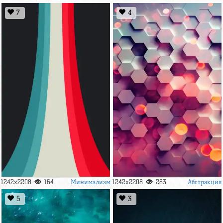
7
4
Минимализм
Абстракция
1242x2208
164
1242x2208
283
5
3