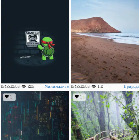
Минимализм
Природа
1242x2208
222
1242x2208
112
1
1