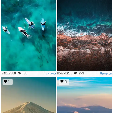
Природа
Природа
1242x2208
190
1242x2208
279
1
0