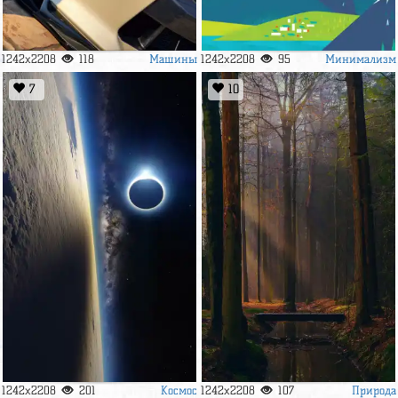
Машины
Минимализм
1242x2208
118
1242x2208
95
7
10
Космос
Природа
1242x2208
201
1242x2208
107