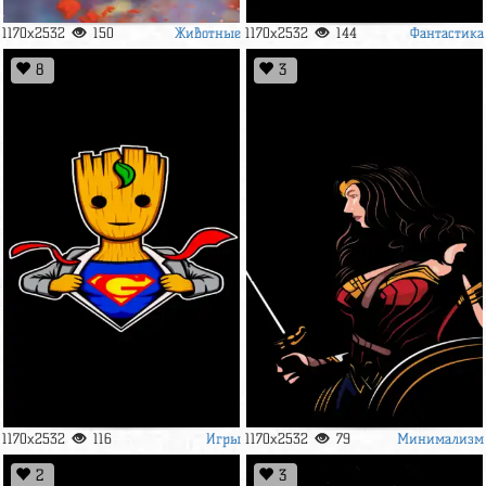
Животные
Фантастика
1170x2532
150
1170x2532
144
8
3
Игры
Минимализм
1170x2532
116
1170x2532
79
2
3