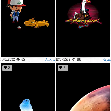
Аниме
Игры
1170x2532
85
1170x2532
103
2
3