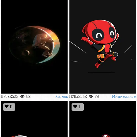
Космос
Минимализм
1170x2532
62
1170x2532
79
0
1