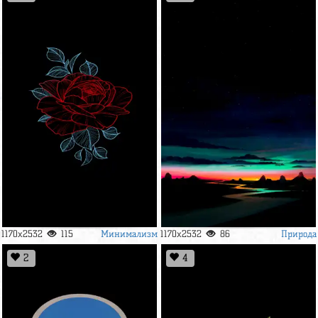
Минимализм
Природа
1170x2532
115
1170x2532
86
2
4