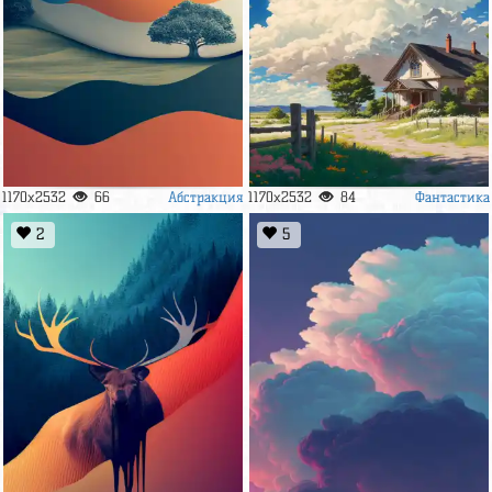
Абстракция
Фантастика
1170x2532
66
1170x2532
84
2
5