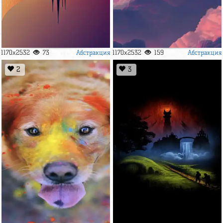
Абстракция
Абстракция
1170x2532
73
1170x2532
159
2
3