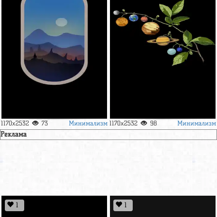
Минимализм
Минимализм
1170x2532
73
1170x2532
98
Реклама
1
1