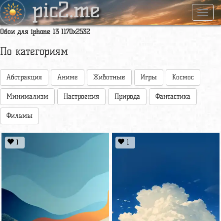
pic2.me
Навиг
Обои для iphone 13 1170x2532
По категориям
Абстракция
Аниме
Животные
Игры
Космос
Минимализм
Настроения
Природа
Фантастика
Фильмы
1
1