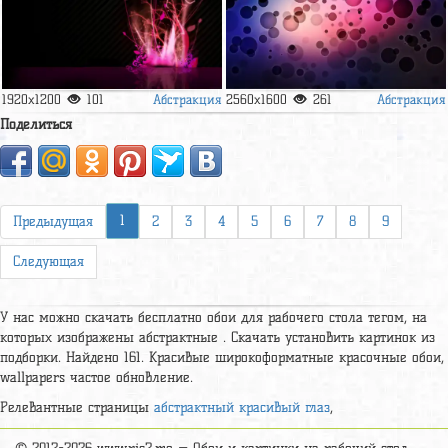
Абстракция
Абстракция
1920x1200
101
2560x1600
261
Поделиться
1
Предыдущая
2
3
4
5
6
7
8
9
Следующая
У нас можно скачать бесплатно обои для рабочего стола тегом, на
которых изображены абстрактные . Скачать установить картинок из
подборки. Найдено 161. Красивые широкоформатные красочные обои,
wallpapers частое обновление.
Релевантные страницы
абстрактный красивый глаз
,