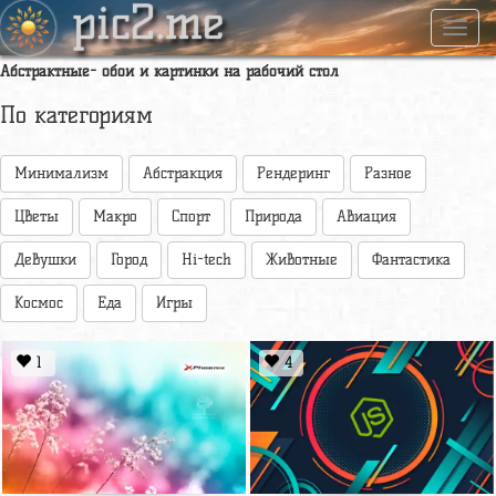
pic2.me
Навиг
Абстрактные- обои и картинки на рабочий стол
По категориям
Минимализм
Абстракция
Рендеринг
Разное
Цветы
Макро
Спорт
Природа
Авиация
Девушки
Город
Hi-tech
Животные
Фантастика
Космос
Еда
Игры
1
4