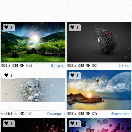
0
0
Природа
Hi-tech
1920x1200
236
1920x1200
192
0
0
Рендеринг
Фантастика
2560x1080
167
1920x1200
175
0
1