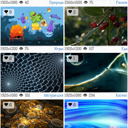
Природа
Разное
1920x1080
42
2560x1600
75
0
2
Игры
Еда
1920x1200
75
1920x1200
107
0
1
Абстракция
Космос
1920x1080
301
1920x1080
294
0
0