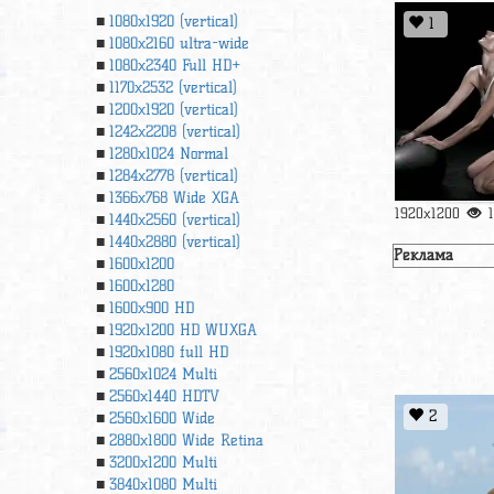
1080x1920 (vertical)
1
1080x2160 ultra-wide
1080x2340 Full HD+
1170x2532 (vertical)
1200x1920 (vertical)
1242x2208 (vertical)
1280x1024 Normal
1284x2778 (vertical)
1366х768 Wide XGA
1920x1200
1440x2560 (vertical)
1440x2880 (vertical)
Реклама
1600x1200
1600x1280
1600x900 HD
1920x1200 HD WUXGA
1920х1080 full HD
2560x1024 Multi
2560x1440 HDTV
2
2560x1600 Wide
2880x1800 Wide Retina
3200x1200 Multi
3840x1080 Multi