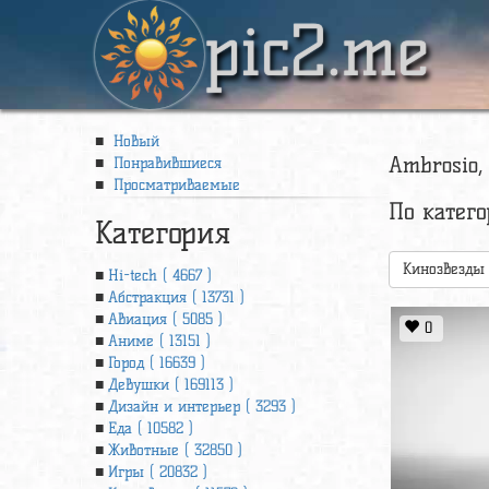
pic2.me
Новый
Ambrosio,
Понравившиеся
Просматриваемые
По катег
Категория
Кинозвезды
Hi-tech ( 4667 )
Абстракция ( 13731 )
Авиация ( 5085 )
0
Аниме ( 13151 )
Город ( 16639 )
Девушки ( 169113 )
Дизайн и интерьер ( 3293 )
Еда ( 10582 )
Животные ( 32850 )
Игры ( 20832 )