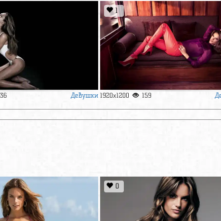
1
Девушки
Д
136
1920x1200
159
0