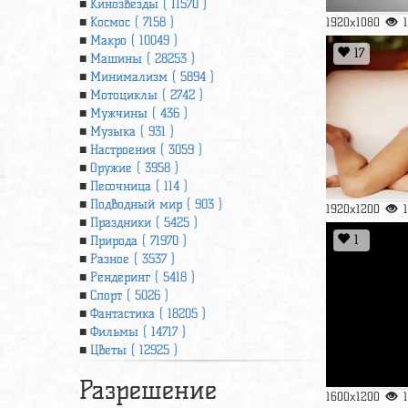
Кинозвезды ( 11570 )
Космос ( 7158 )
1920x1080
Макро ( 10049 )
17
Машины ( 28253 )
Минимализм ( 5894 )
Мотоциклы ( 2742 )
Мужчины ( 436 )
Музыка ( 931 )
Настроения ( 3059 )
Оружие ( 3958 )
Песочница ( 114 )
Подводный мир ( 903 )
1920x1200
Праздники ( 5425 )
1
Природа ( 71970 )
Разное ( 3537 )
Рендеринг ( 5418 )
Спорт ( 5026 )
Фантастика ( 18205 )
Фильмы ( 14717 )
Цветы ( 12925 )
Разрешение
1600x1200