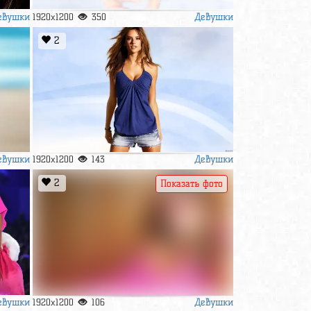
евушки
Девушки
1920x1200
350
2
евушки
Девушки
1920x1200
143
2
Показать фото
евушки
Девушки
1920x1200
106