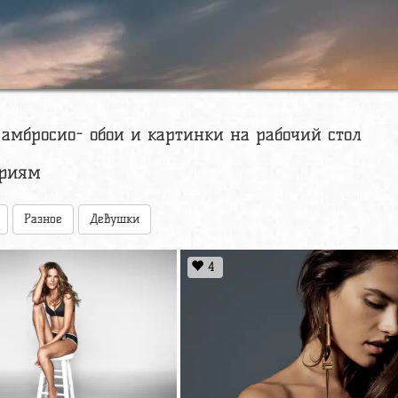
 амбросио- обои и картинки на рабочий стол
ориям
Разное
Девушки
4