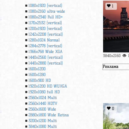
1080x1920 (vertical)
1
1080x2160 ultra-wide
1080x2340 Full HD+
1170x2532 (vertical)
1200x1920 (vertical)
1242x2208 (vertical)
1280x1024 Normal
1284x2778 (vertical)
1366х768 Wide XGA
3840x2160
1440x2560 (vertical)
1440x2880 (vertical)
Реклама
1600x1200
1600x1280
1600x900 HD
1920x1200 HD WUXGA
1920х1080 full HD
2560x1024 Multi
2560x1440 HDTV
0
2560x1600 Wide
2880x1800 Wide Retina
3200x1200 Multi
3840x1080 Multi