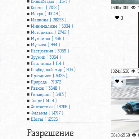
Кинозвезды ( 11571 )
Космос ( 7152 )
1600x1200
Макро ( 10049 )
0
Машины ( 28253 )
Минимализм ( 5894 )
Мотоциклы ( 2742 )
Мужчины ( 436 )
Музыка ( 934 )
Настроения ( 3059 )
Оружие ( 3954 )
Песочница ( 114 )
Подводный мир ( 906 )
1024x1536
Праздники ( 5425 )
6
Природа ( 71972 )
Разное ( 3540 )
Рендеринг ( 5413 )
Спорт ( 5014 )
Фантастика ( 18206 )
Фильмы ( 14717 )
Цветы ( 12925 )
Разрешение
3840x2160