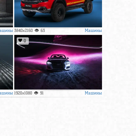
ашины
Машины
3840x2160
63
0
ашины
Машины
1920x1080
91