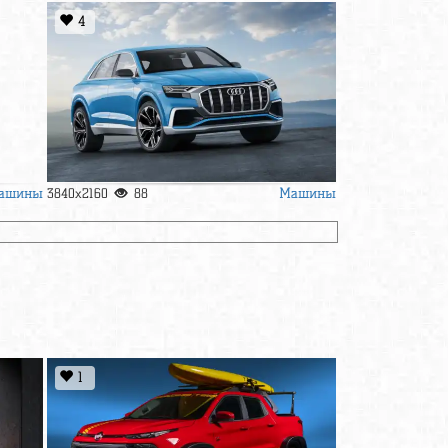
4
ашины
Машины
3840x2160
88
1