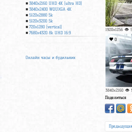
3840x2160 UHD 4К (ultra HD)
3840x2400 WQUXGA 4K
5120x2880 5k
5120x3200 5k
720x1280 (vertical)
1920x1256
7680x4320 8k UHD 16:9
0
Онлайн часы и будильник
3840x2160
Поделиться
Предыдуща