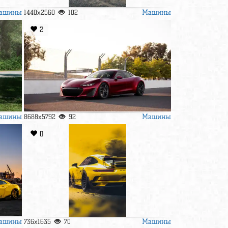
ашины
Машины
1440x2560
102
2
ашины
Машины
8688x5792
92
0
ашины
Машины
736x1635
70