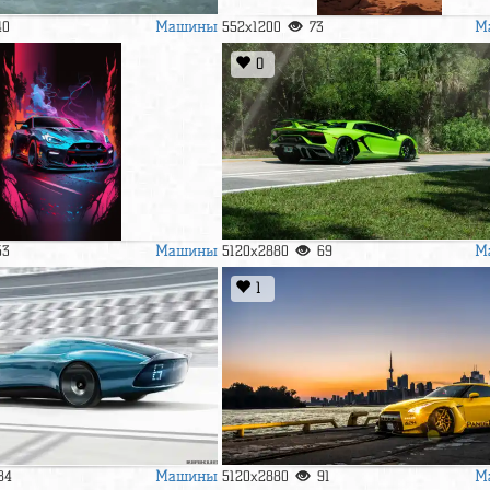
Машины
М
40
552x1200
73
0
Машины
М
53
5120x2880
69
1
Машины
М
84
5120x2880
91