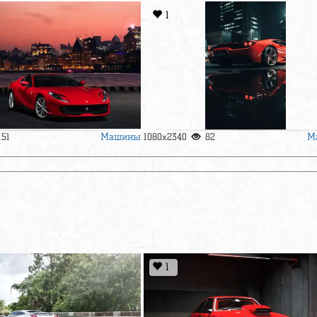
1
Машины
М
151
1080x2340
82
1