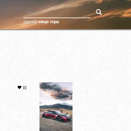
пример
озеро горы
10