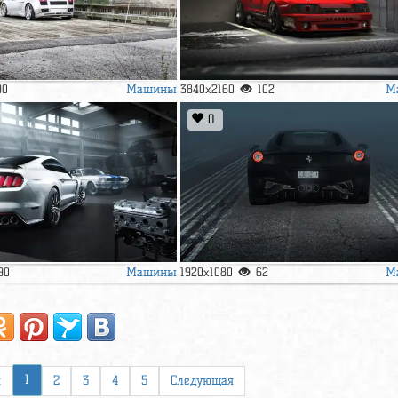
Машины
М
90
3840x2160
102
0
Машины
М
90
1920x1080
62
1
я
2
3
4
5
Следующая