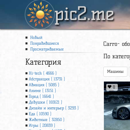
pic2.me
Новый
Carro- об
Понравившиеся
Просматриваемые
По катег
Категория
Машины
Hi-tech ( 4666 )
Абстракция ( 13731 )
Авиация ( 5085 )
0
Аниме ( 13151 )
Город ( 16641 )
Девушки ( 169121 )
Дизайн и интерьер ( 3293 )
Еда ( 10590 )
Животные ( 32850 )
Игры ( 20839 )