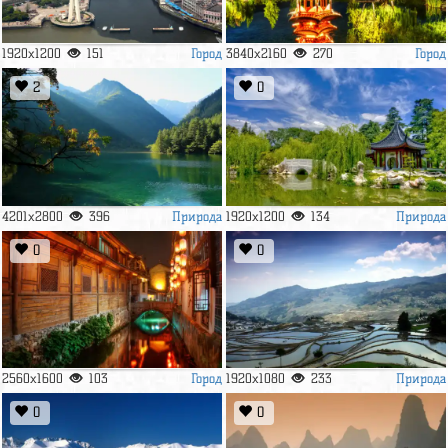
Город
Город
1920x1200
151
3840x2160
270
2
0
Природа
Природа
4201x2800
396
1920x1200
134
0
0
Город
Природа
2560x1600
103
1920x1080
233
0
0