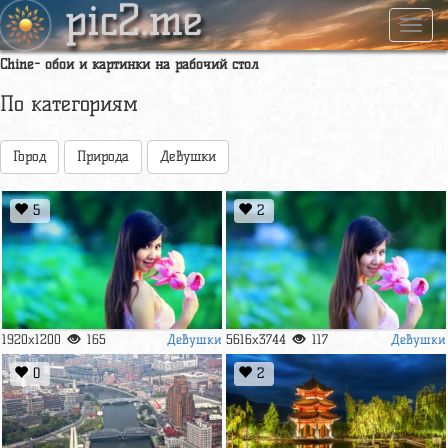
pic2.me
Навиг
Chine- обои и картинки на рабочий стол
По категориям
Город
Природа
Девушки
5
2
Девушки
Девушки
1920x1200
165
5616x3744
117
0
2