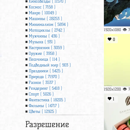
Кинозвезды ( 11570 )
Космос ( 7158 )
Макро ( 10049 )
Машины ( 28253 )
Минимализм ( 5894 )
1920x1080
Мотоциклы ( 2742 )
Мужчины ( 436 )
0
Музыка ( 931 )
Настроения ( 3059 )
Оружие ( 3958 )
Песочница ( 114 )
Подводный мир ( 903 )
Праздники ( 5425 )
Природа ( 71970 )
Разное ( 3537 )
Рендеринг ( 5418 )
1920x1200
Спорт ( 5026 )
1
Фантастика ( 18205 )
Фильмы ( 14717 )
Цветы ( 12925 )
Разрешение