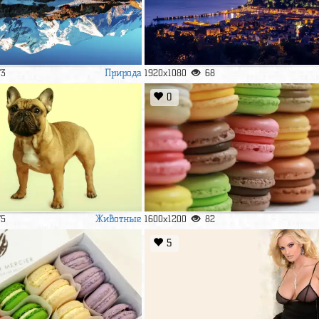
Природа
73
1920x1080
68
0
Животные
75
1600x1200
82
5