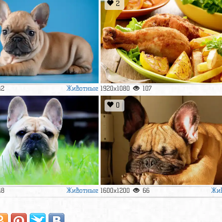
2
Животные
42
1920x1080
107
0
Животные
Жи
48
1600x1200
66