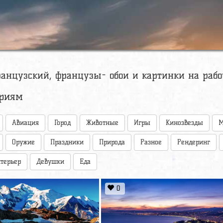
ранцузский, французы- обои и картинки на рабо
ориям
Авиация
Город
Животные
Игры
Кинозвезды
М
Оружие
Праздники
Природа
Разное
Рендеринг
терьер
Девушки
Еда
0