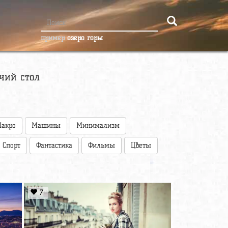
пример
озеро горы
чий стол
акро
Машины
Минимализм
Спорт
Фантастика
Фильмы
Цветы
7