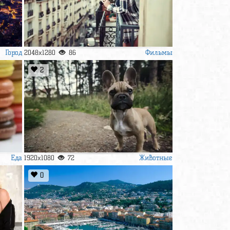
Город
Фильмы
2048x1280
86
2
Еда
Животные
1920x1080
72
0