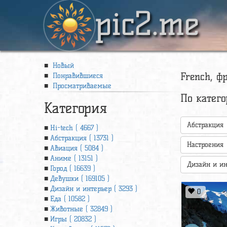
pic2.me
Новый
French, ф
Понравившиеся
Просматриваемые
По катег
Категория
Абстракция
Hi-tech ( 4667 )
Абстракция ( 13731 )
Настроения
Авиация ( 5084 )
Аниме ( 13151 )
Дизайн и ин
Город ( 16639 )
Девушки ( 169105 )
Дизайн и интерьер ( 3293 )
0
Еда ( 10582 )
Животные ( 32849 )
Игры ( 20832 )