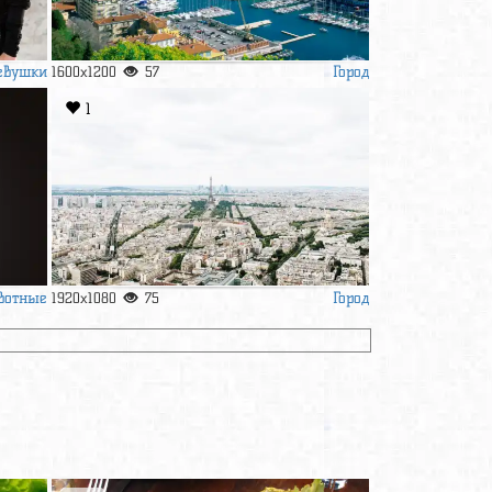
евушки
Город
1600x1200
57
1
вотные
Город
1920x1080
75