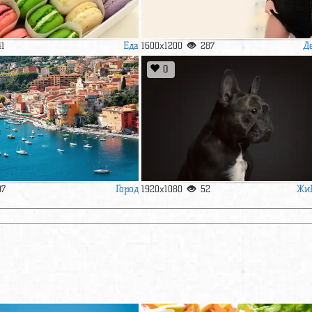
Еда
Д
41
1600x1200
287
0
Город
Жи
97
1920x1080
52