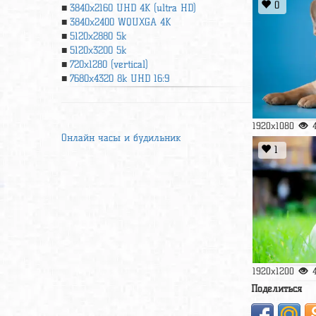
0
3840x2160 UHD 4К (ultra HD)
3840x2400 WQUXGA 4K
5120x2880 5k
5120x3200 5k
720x1280 (vertical)
7680x4320 8k UHD 16:9
1920x1080
Онлайн часы и будильник
1
1920x1200
Поделиться