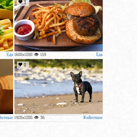
3
Еда
Еда
1600x1200
159
0
вотные
Животные
1920x1200
36