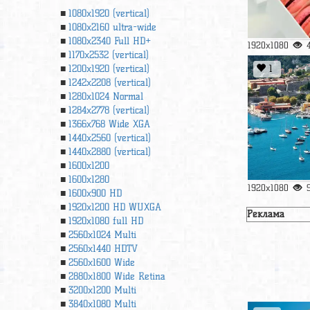
1080x1920 (vertical)
1080x2160 ultra-wide
1080x2340 Full HD+
1920x1080
1170x2532 (vertical)
1
1200x1920 (vertical)
1242x2208 (vertical)
1280x1024 Normal
1284x2778 (vertical)
1366х768 Wide XGA
1440x2560 (vertical)
1440x2880 (vertical)
1600x1200
1600x1280
1920x1080
1600x900 HD
1920x1200 HD WUXGA
Реклама
1920х1080 full HD
2560x1024 Multi
2560x1440 HDTV
2560x1600 Wide
2880x1800 Wide Retina
3200x1200 Multi
3840x1080 Multi