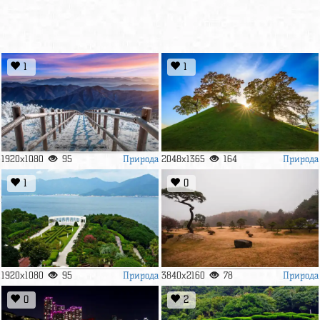
1
1
Природа
Природа
1920x1080
95
2048x1365
164
1
0
Природа
Природа
1920x1080
95
3840x2160
78
0
2