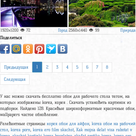
Город
Природа
1920x1200
72
2560x1440
99
Поделиться
1
Предыдущая
2
3
4
5
6
7
8
Следующая
У нас можно скачать бесплатно обои для рабочего стола тегом, на
которых изображены korea, корея . Скачать установить картинок из
подборки. Найдено 128. Красивые широкоформатные красочные обои,
wallpapers частое обновление.
Релевантные страницы
корея обои для айфон
,
korea обои на рабочий
стол
,
korea porn
,
korea ero film skachst
,
Kak mojna delat visa rabotat v
korea
,
skachat kartinki korea besplatno
,
ska4at erotika korea
,
korea ero