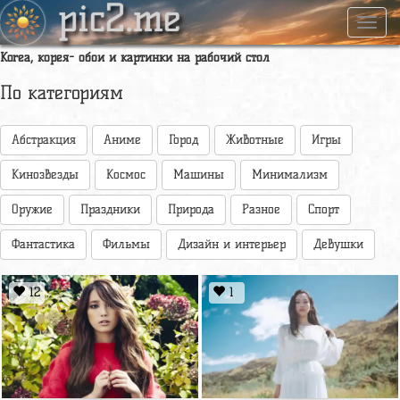
pic2.me
Навиг
Korea, корея- обои и картинки на рабочий стол
По категориям
Абстракция
Аниме
Город
Животные
Игры
Кинозвезды
Космос
Машины
Минимализм
Оружие
Праздники
Природа
Разное
Спорт
Фантастика
Фильмы
Дизайн и интерьер
Девушки
12
1