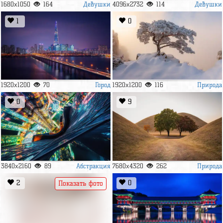
Девушки
Девушки
1680x1050
164
4096x2732
114
1
0
Город
Природа
1920x1200
70
1920x1200
116
0
9
Абстракция
Природа
3840x2160
89
7680x4320
262
2
0
Показать фото