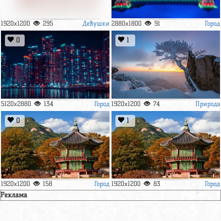
Девушки
Город
1920x1200
295
2880x1800
91
0
1
Город
Природа
5120x2880
134
1920x1200
74
0
1
Город
Город
1920x1200
158
1920x1200
83
Реклама