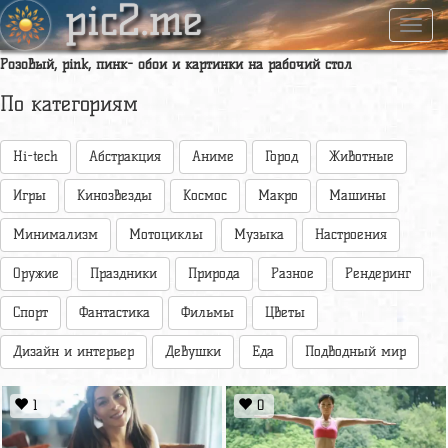
pic2.me
Навиг
Розовый, pink, пинк- обои и картинки на рабочий стол
По категориям
Hi-tech
Абстракция
Аниме
Город
Животные
Игры
Кинозвезды
Космос
Макро
Машины
Минимализм
Мотоциклы
Музыка
Настроения
Оружие
Праздники
Природа
Разное
Рендеринг
Спорт
Фантастика
Фильмы
Цветы
Дизайн и интерьер
Девушки
Еда
Подводный мир
1
0