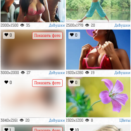
Девушки
Девушки
2000x1500
35
2500x1778
20
0
0
Показать фото
Девушки
Девушки
3000x2000
27
1920x1280
19
0
0
Показать фото
Девушки
Цветы
3840x2161
20
1920x1200
8
1
10
Показать фото