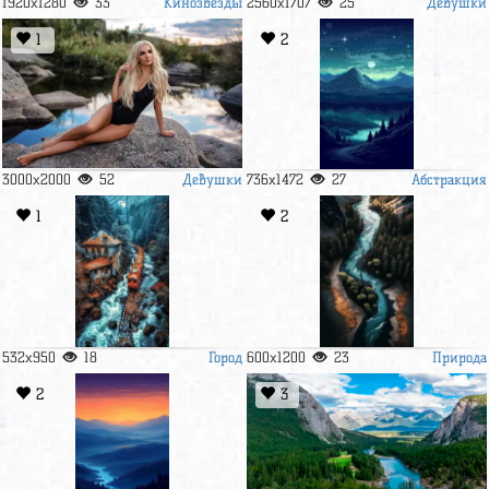
Кинозвезды
Девушки
1920x1280
33
2560x1707
25
1
2
Девушки
Абстракция
3000x2000
52
736x1472
27
1
2
Город
Природа
532x950
18
600x1200
23
2
3