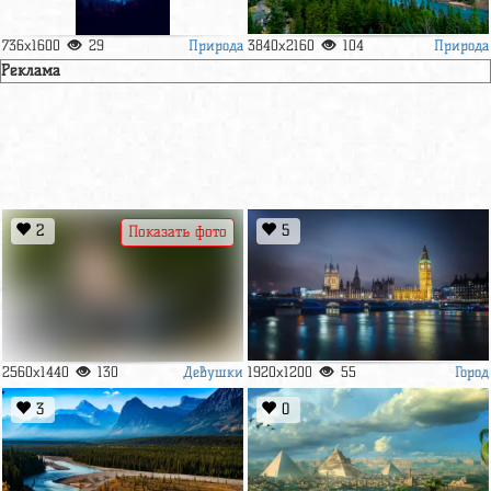
Природа
Природа
736x1600
29
3840x2160
104
Реклама
2
5
Показать фото
Девушки
Город
2560x1440
130
1920x1200
55
3
0