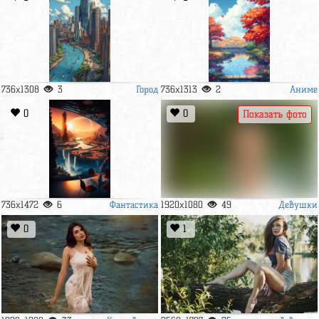
Город
Аниме
736x1308
3
736x1313
2
0
0
Показать фото
Фантастика
Девушки
736x1472
6
1920x1080
49
0
1