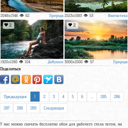
Природа
Фантастика
2048x1346
62
2523x1083
53
2
2
Девушки
Природа
1920x1280
104
3000x2000
57
Поделиться
1
Предыдущая
2
3
4
5
6
...
285
286
287
288
289
Следующая
У нас можно скачать бесплатно обои для рабочего стола тегом, на