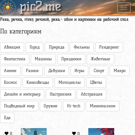
pic2.me
Навиг
Река, речка, river, речной, река.- обои и картинки на рабочий стол
По категориям
Авиация
Город
Природа
Фильмы
Рендеринг
Фантастика
Машины
Праздники
Животные
Аниме
Разное
Девушки
Игры
Спорт
Макро
Космос
Кинозвезды
Мотоциклы
Цветы
Дизайн и интерьер
Настроения
Абстракция
Подводный мир
Оружие
Hi-tech
Минимализм
Еда
0
0