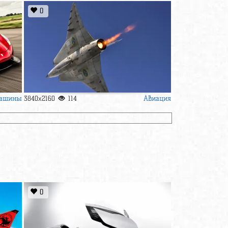
0
ашины
Авиация
3840x2160
114
0