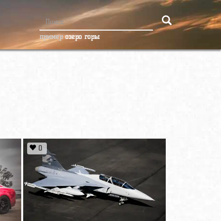
пример
озеро горы
0