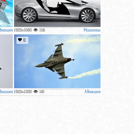
виация
Машины
1920x1080
156
0
виация
Авиация
1920x1200
181