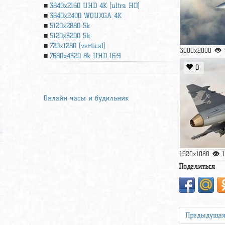
3840x2160 UHD 4К (ultra HD)
3840x2400 WQUXGA 4K
5120x2880 5k
5120x3200 5k
720x1280 (vertical)
3000x2000
7680x4320 8k UHD 16:9
0
Онлайн часы и будильник
1920x1080
Поделиться
Предыдуща