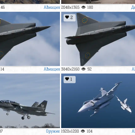
Авиация
Д
146
2048x1365
180
2
Авиация
А
114
3840x2160
92
1
Оружие
А
87
1920x1200
104