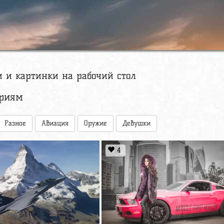
и и картинки на рабочий стол
ориям
Разное
Авиация
Оружие
Девушки
4