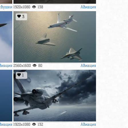
евушки
Авиация
1920x1080
138
3
виация
Авиация
2560x1600
80
1
виация
Авиация
1920x1080
132