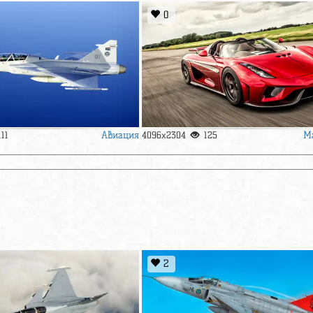
0
Авиация
М
111
4096x2304
125
2