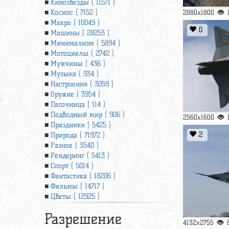
Кинозвезды ( 11571 )
Космос ( 7152 )
2880x1800
Макро ( 10049 )
0
Машины ( 28253 )
Минимализм ( 5894 )
Мотоциклы ( 2742 )
Мужчины ( 436 )
Музыка ( 934 )
Настроения ( 3059 )
Оружие ( 3954 )
Песочница ( 114 )
Подводный мир ( 906 )
2560x1600
Праздники ( 5425 )
2
Природа ( 71972 )
Разное ( 3540 )
Рендеринг ( 5413 )
Спорт ( 5014 )
Фантастика ( 18206 )
Фильмы ( 14717 )
Цветы ( 12925 )
Разрешение
4132x2755