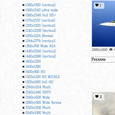
1080x1920 (vertical)
1
1080x2160 ultra-wide
1080x2340 Full HD+
1170x2532 (vertical)
1200x1920 (vertical)
1242x2208 (vertical)
1280x1024 Normal
1284x2778 (vertical)
1366х768 Wide XGA
2880x1800
1440x2560 (vertical)
1440x2880 (vertical)
Реклама
1600x1200
1600x1280
1600x900 HD
1920x1200 HD WUXGA
1920х1080 full HD
2560x1024 Multi
2560x1440 HDTV
0
2560x1600 Wide
2880x1800 Wide Retina
3200x1200 Multi
3840x1080 Multi