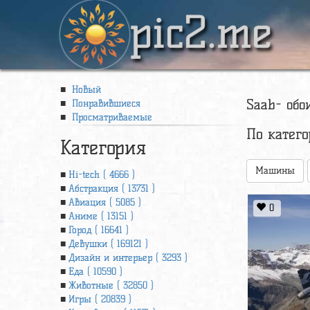
pic2.me
Новый
Saab- обо
Понравившиеся
Просматриваемые
По катег
Категория
Машины
Hi-tech ( 4666 )
Абстракция ( 13731 )
Авиация ( 5085 )
0
Аниме ( 13151 )
Город ( 16641 )
Девушки ( 169121 )
Дизайн и интерьер ( 3293 )
Еда ( 10590 )
Животные ( 32850 )
Игры ( 20839 )