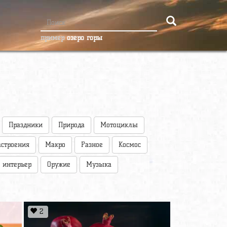
пример
озеро горы
Праздники
Природа
Мотоциклы
астроения
Макро
Разное
Космос
 интерьер
Оружие
Музыка
2