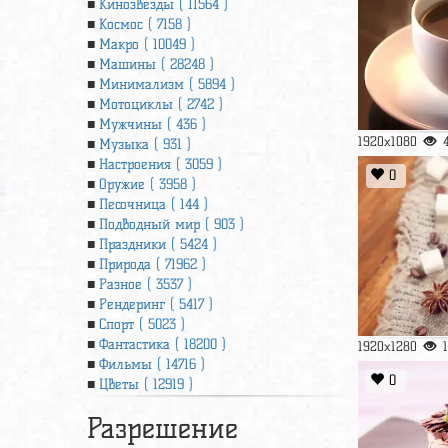
Кинозвезды ( 11564 )
Космос ( 7158 )
Макро ( 10049 )
Машины ( 28248 )
Минимализм ( 5894 )
Мотоциклы ( 2742 )
Мужчины ( 436 )
1920x1080
Музыка ( 931 )
Настроения ( 3059 )
0
Оружие ( 3958 )
Песочница ( 144 )
Подводный мир ( 903 )
Праздники ( 5424 )
Природа ( 71962 )
Разное ( 3537 )
Рендеринг ( 5417 )
Спорт ( 5023 )
Фантастика ( 18200 )
1920x1280
Фильмы ( 14716 )
0
Цветы ( 12919 )
Разрешение