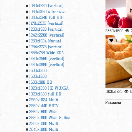
1080x1920 (vertical)
1080x2160 ultra-wide
1080x2340 Full HD+
1170x2532 (vertical)
1200x1920 (vertical)
2560x1600
1242x2208 (vertical)
0
1280x1024 Normal
1284x2778 (vertical)
1366х768 Wide XGA
1440x2560 (vertical)
1440x2880 (vertical)
1600x1200
1600x1280
1600x900 HD
1920x1200 HD WUXGA
1920x1275
1920х1080 full HD
2560x1024 Multi
Реклама
2560x1440 HDTV
2560x1600 Wide
2880x1800 Wide Retina
3200x1200 Multi
3840x1080 Multi