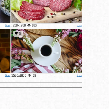
Еда
Еда
1920x1200
103
0
Еда
Еда
2560x1600
49