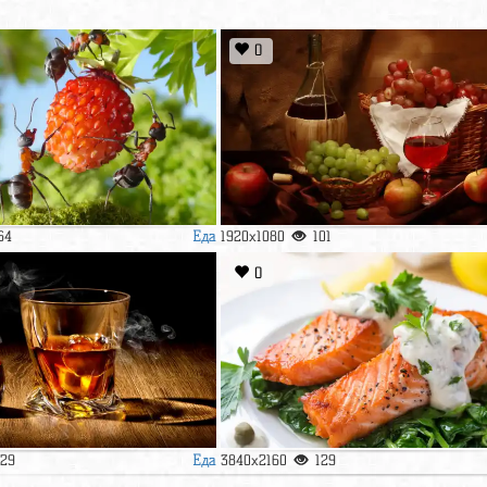
0
Еда
64
1920x1080
101
0
Еда
129
3840x2160
129