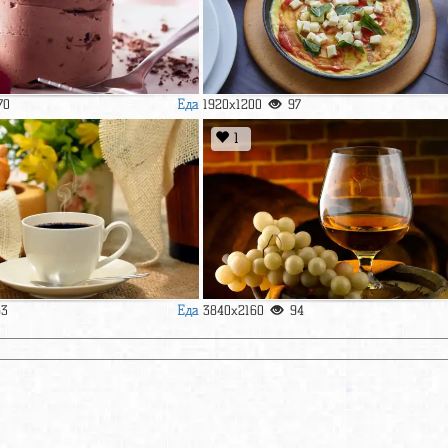
Еда
70
1920x1200
97
1
Еда
63
3840x2160
94