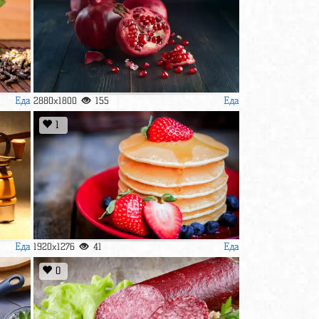
Еда
Еда
2880x1800
155
1
Еда
Еда
1920x1276
41
0