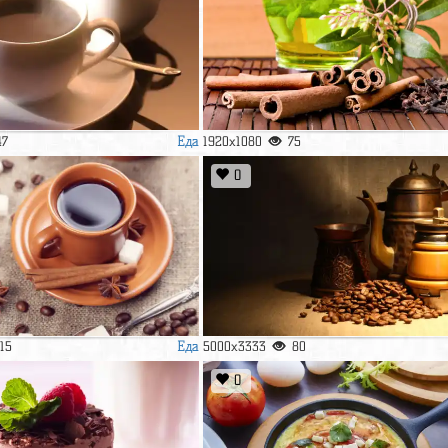
Еда
47
1920x1080
75
0
Еда
115
5000x3333
80
0