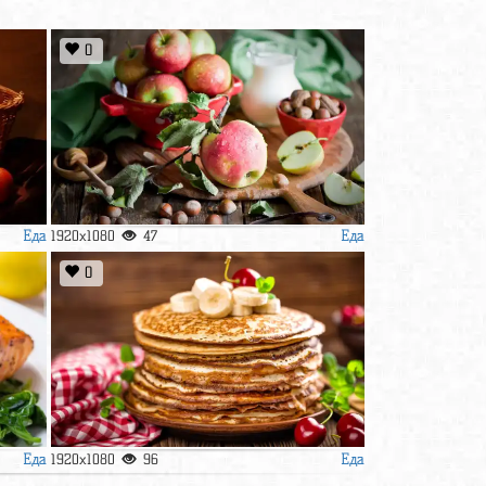
0
Еда
Еда
1920x1080
47
0
Еда
Еда
1920x1080
96