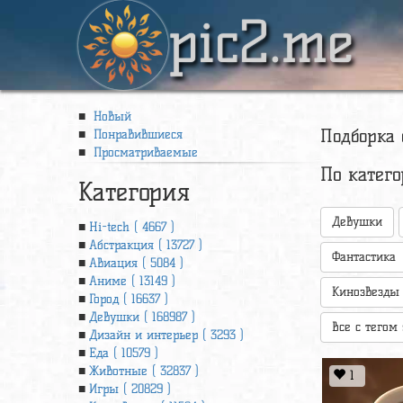
pic2.me
Новый
Подборка 
Понравившиеся
Просматриваемые
По катег
Категория
Девушки
Hi-tech ( 4667 )
Абстракция ( 13727 )
Фантастика
Авиация ( 5084 )
Аниме ( 13149 )
Кинозвезды
Город ( 16637 )
Девушки ( 168987 )
Все с тегом 
Дизайн и интерьер ( 3293 )
Еда ( 10579 )
Животные ( 32837 )
1
Игры ( 20829 )