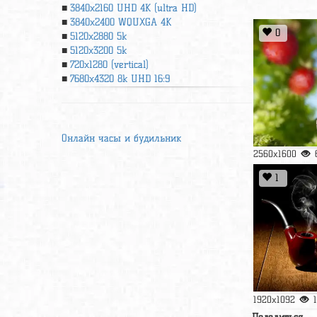
3840x2160 UHD 4К (ultra HD)
3840x2400 WQUXGA 4K
0
5120x2880 5k
5120x3200 5k
720x1280 (vertical)
7680x4320 8k UHD 16:9
Онлайн часы и будильник
2560x1600
1
1920x1092