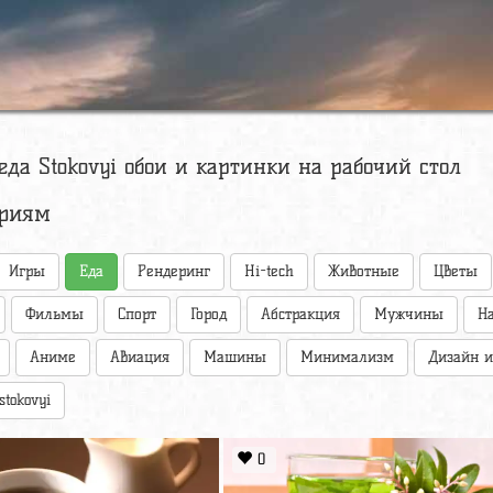
еда Stokovyi обои и картинки на рабочий стол
ориям
Игры
Еда
Рендеринг
Hi-tech
Животные
Цветы
Фильмы
Спорт
Город
Абстракция
Мужчины
Н
Аниме
Авиация
Машины
Минимализм
Дизайн и
stokovyi
0