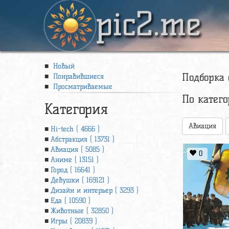
pic2.me
Новый
Подборка
Понравившиеся
Просматриваемые
По катег
Категория
Авиация
Hi-tech ( 4666 )
Абстракция ( 13731 )
Авиация ( 5085 )
0
Аниме ( 13151 )
Город ( 16641 )
Девушки ( 169121 )
Дизайн и интерьер ( 3293 )
Еда ( 10590 )
Животные ( 32850 )
Игры ( 20839 )