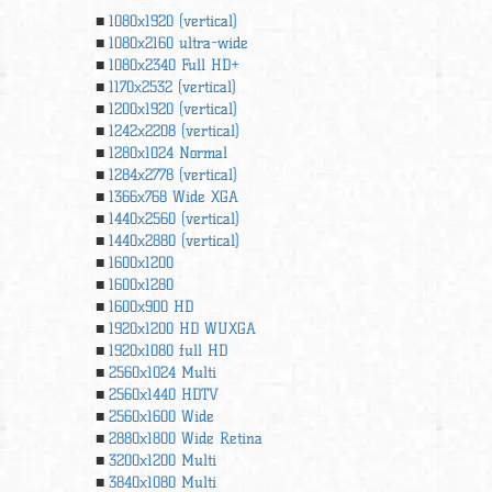
1080x1920 (vertical)
1080x2160 ultra-wide
1080x2340 Full HD+
1170x2532 (vertical)
1200x1920 (vertical)
1242x2208 (vertical)
1280x1024 Normal
1284x2778 (vertical)
1366х768 Wide XGA
1440x2560 (vertical)
1440x2880 (vertical)
1600x1200
1600x1280
1600x900 HD
1920x1200 HD WUXGA
1920х1080 full HD
2560x1024 Multi
2560x1440 HDTV
2560x1600 Wide
2880x1800 Wide Retina
3200x1200 Multi
3840x1080 Multi