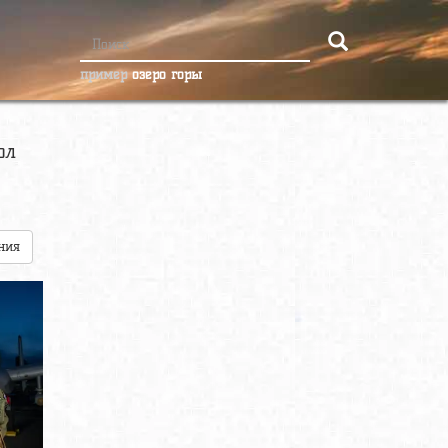
пример
озеро горы
ол
ния