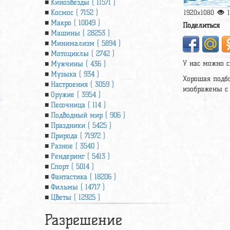
Кинозвезды ( 11571 )
Космос ( 7152 )
1920x1080
Макро ( 10049 )
Поделиться
Машины ( 28253 )
Минимализм ( 5894 )
Мотоциклы ( 2742 )
У нас можно с
Мужчины ( 436 )
Музыка ( 934 )
Хорошая подбо
Настроения ( 3059 )
изображены c 
Оружие ( 3954 )
Песочница ( 114 )
Подводный мир ( 906 )
Праздники ( 5425 )
Природа ( 71972 )
Разное ( 3540 )
Рендеринг ( 5413 )
Спорт ( 5014 )
Фантастика ( 18206 )
Фильмы ( 14717 )
Цветы ( 12925 )
Разрешение