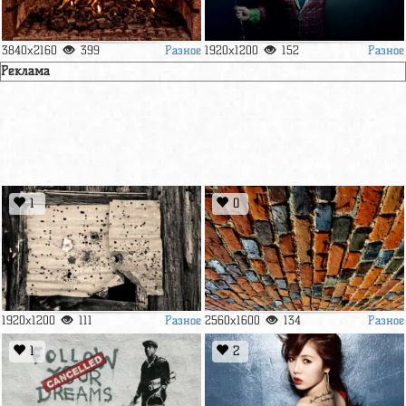
Разное
Разное
3840x2160
399
1920x1200
152
Реклама
1
0
Разное
Разное
1920x1200
111
2560x1600
134
1
2