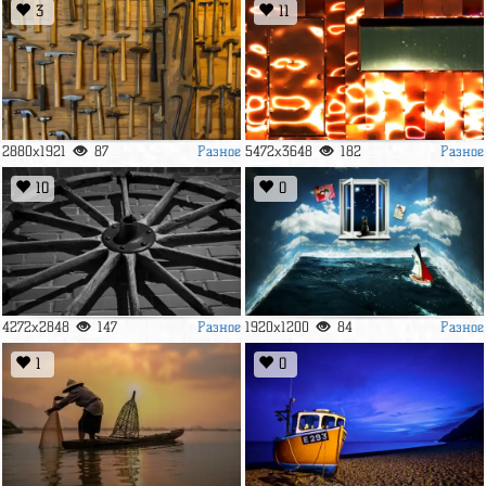
3
11
Разное
Разное
2880x1921
87
5472x3648
182
10
0
Разное
Разное
4272x2848
147
1920x1200
84
1
0