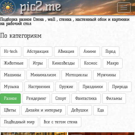
pic2.me
Навиг
Подборка разное Стена , wall , стенка , настенный обои и картинки
на рабочий стол
По категориям
Hi-tech
Абстракция
Авиация
Аниме
Город
Животные
Игры
Кинозвезды
Космос
Макро
Машины
Минимализм
Мотоциклы
Мужчины
Музыка
Настроения
Оружие
Праздники
Природа
Разное
Рендеринг
Спорт
Фантастика
Фильмы
Цветы
Дизайн и интерьер
Девушки
Еда
Подводный мир
Все с тегом стена