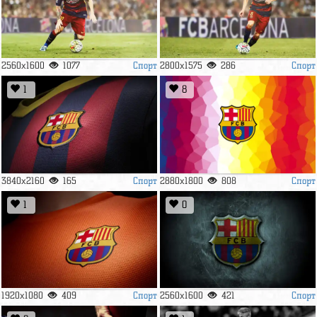
Спорт
Спорт
2560x1600
1077
2800x1575
286
1
8
Спорт
Спорт
3840x2160
165
2880x1800
808
1
0
Спорт
Спорт
1920x1080
409
2560x1600
421