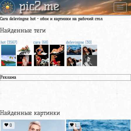
pic2.me
Навиг
Cara delevingne hot - обои и картинки на рабочий стол
Найденные теги
hot (3567)
cara (68)
delevingne (30)
Реклама
Найденные картинки
0
1