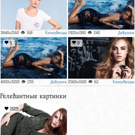
Кинозвезды
Девушки
3840x2160
168
1920x1080
240
5
0
Девушки
Кинозвезды
4000x3200
235
2560x1600
62
Релевантные картинки
2029