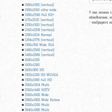
1080x1920 (vertical)
1080x2160 ultra-wide
У нас можно с
1080x2340 Full HD+
обновление, м
1170x2532 (vertical)
- wallpapers н
1200x1920 (vertical)
1242x2208 (vertical)
1280x1024 Normal
1284x2778 (vertical)
1366х768 Wide XGA
1440x2560 (vertical)
1440x2880 (vertical)
1600x1200
1600x1280
1600x900 HD
1920x1200 HD WUXGA
1920х1080 full HD
2560x1024 Multi
2560x1440 HDTV
2560x1600 Wide
2880x1800 Wide Retina
3200x1200 Multi
3840x1080 Multi