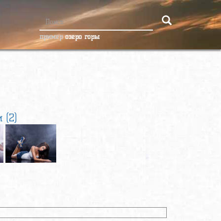
пример
озеро горы
 (2)