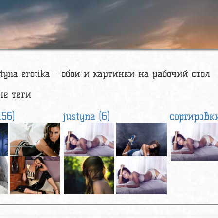
styna erotika - обои и картинки на рабочий стол
е теги
156)
justyna (6)
сортировки