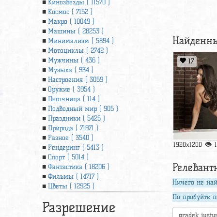
Кинозвезды ( 11570 )
Космос ( 7152 )
Макро ( 10049 )
Машины ( 28253 )
Найденны
Минимализм ( 5894 )
Мотоциклы ( 2742 )
Мужчины ( 436 )
17
Музыка ( 934 )
Настроения ( 3059 )
Оружие ( 3954 )
Песочница ( 114 )
Подводный мир ( 905 )
Праздники ( 5425 )
Природа ( 71971 )
Разное ( 3540 )
1920x1200
Рендеринг ( 5413 )
Спорт ( 5014 )
Релевант
Фантастика ( 18206 )
Фильмы ( 14717 )
Ничего не най
Цветы ( 12925 )
По пробуйте п
Разрешение