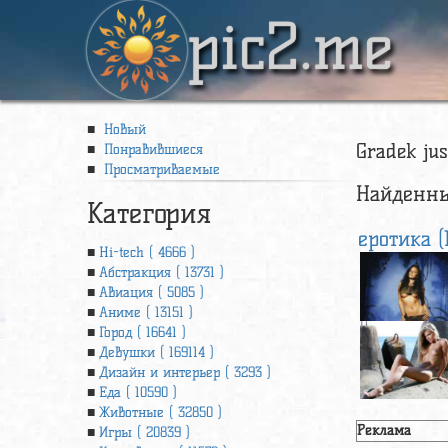
pic2.me
Новый
Gradek ju
Понравившиеся
Просматриваемые
Найденны
Категория
еротика (
Hi-tech ( 4666 )
Абстракция ( 13731 )
Авиация ( 5085 )
Аниме ( 13151 )
Город ( 16641 )
Девушки ( 169114 )
Дизайн и интерьер ( 3293 )
Еда ( 10590 )
Животные ( 32850 )
Реклама
Игры ( 20839 )