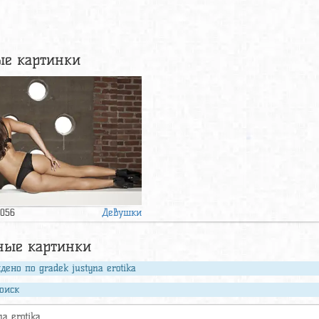
е картинки
Девушки
1056
ные картинки
дено по gradek justyna erotika
оиск