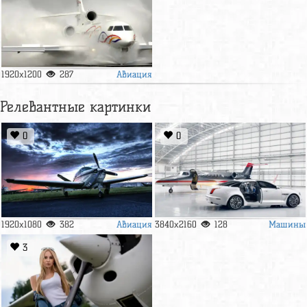
Авиация
1920x1200
287
Релевантные картинки
0
0
Авиация
Машины
1920x1080
382
3840x2160
128
3