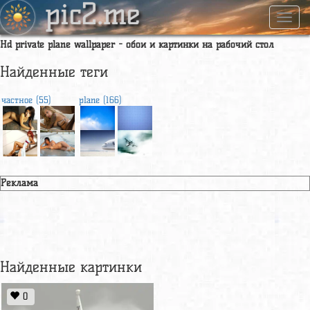
pic2.me
Навиг
Hd private plane wallpaper - обои и картинки на рабочий стол
Найденные теги
частное (55)
plane (166)
Реклама
Найденные картинки
0