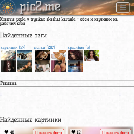
pic2.me
Навиг
Krasivie popki v trysikax skashat kartinki - обои и картинки на
рабочий стол
Найденные теги
картинки (27)
попки (287)
красивие (3)
Реклама
Найденные картинки
48
12
Показать фото
Показать фото