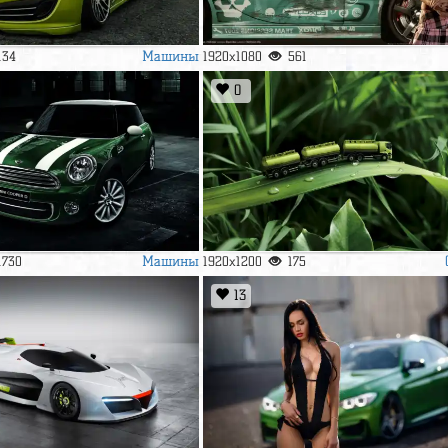
Машины
134
1920x1080
561
0
Машины
1730
1920x1200
175
13