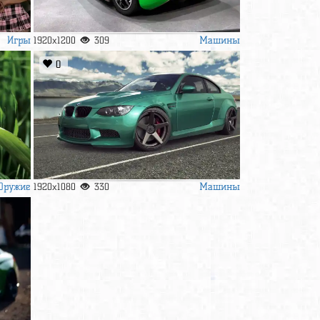
Игры
Машины
1920x1200
309
0
Оружие
Машины
1920x1080
330