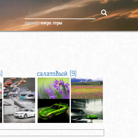
пример
озеро горы
)
салатовый (9)