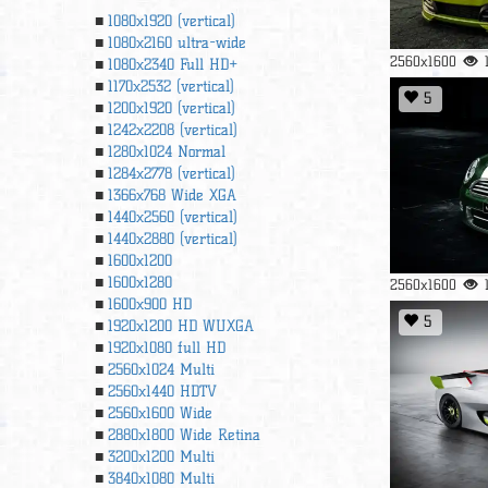
1080x1920 (vertical)
1080x2160 ultra-wide
2560x1600
1080x2340 Full HD+
1170x2532 (vertical)
5
1200x1920 (vertical)
1242x2208 (vertical)
1280x1024 Normal
1284x2778 (vertical)
1366х768 Wide XGA
1440x2560 (vertical)
1440x2880 (vertical)
1600x1200
1600x1280
2560x1600
1600x900 HD
5
1920x1200 HD WUXGA
1920х1080 full HD
2560x1024 Multi
2560x1440 HDTV
2560x1600 Wide
2880x1800 Wide Retina
3200x1200 Multi
3840x1080 Multi