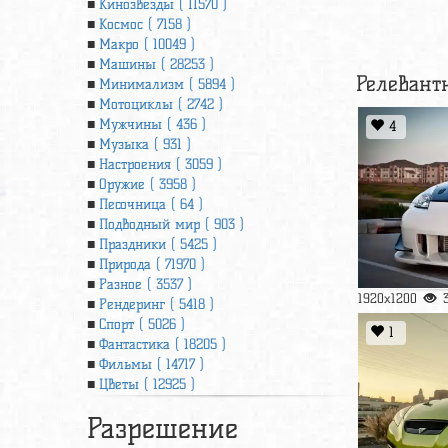
Кинозвезды ( 11570 )
Космос ( 7158 )
Макро ( 10049 )
Машины ( 28253 )
Релевант
Минимализм ( 5894 )
Мотоциклы ( 2742 )
Мужчины ( 436 )
4
Музыка ( 931 )
Настроения ( 3059 )
Оружие ( 3958 )
Песочница ( 64 )
Подводный мир ( 903 )
Праздники ( 5425 )
Природа ( 71970 )
Разное ( 3537 )
1920x1200
Рендеринг ( 5418 )
Спорт ( 5026 )
1
Фантастика ( 18205 )
Фильмы ( 14717 )
Цветы ( 12925 )
Разрешение