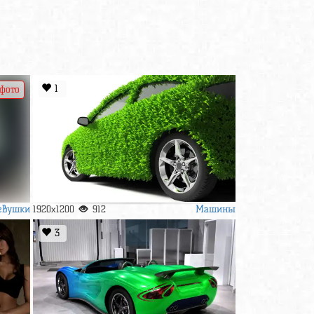
1
 фото
евушки
Машины
1920x1200
912
3