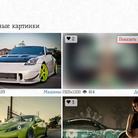
ные картинки
2
Показать
Машины
Д
339
1920x1200
814
3