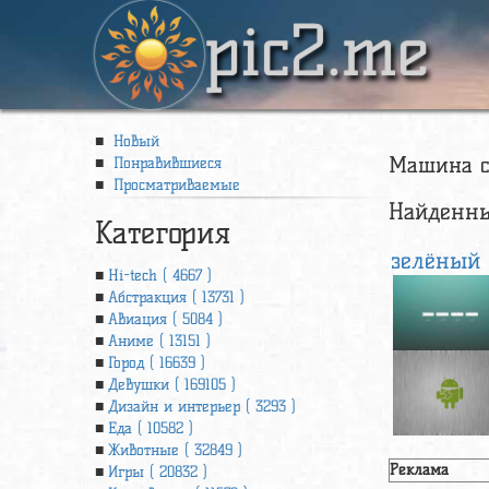
pic2.me
Новый
Машина са
Понравившиеся
Просматриваемые
Найденны
Категория
зелёный (
Hi-tech ( 4667 )
Абстракция ( 13731 )
Авиация ( 5084 )
Аниме ( 13151 )
Город ( 16639 )
Девушки ( 169105 )
Дизайн и интерьер ( 3293 )
Еда ( 10582 )
Животные ( 32849 )
Реклама
Игры ( 20832 )