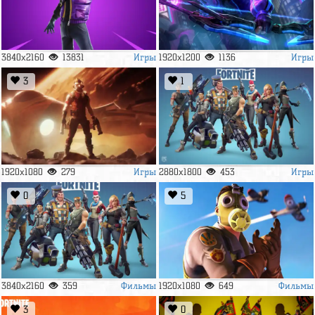
Игры
Игры
3840x2160
13831
1920x1200
1136
3
1
Игры
Игры
1920x1080
279
2880x1800
453
0
5
Фильмы
Фильмы
3840x2160
359
1920x1080
649
3
0