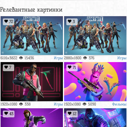
Релевантные картинки
72
3
Игры
Игры
6116x3822
15436
2880x1800
376
7
71
Игры
Фильмы
1920x1080
338
1920x1080
5090
43
12