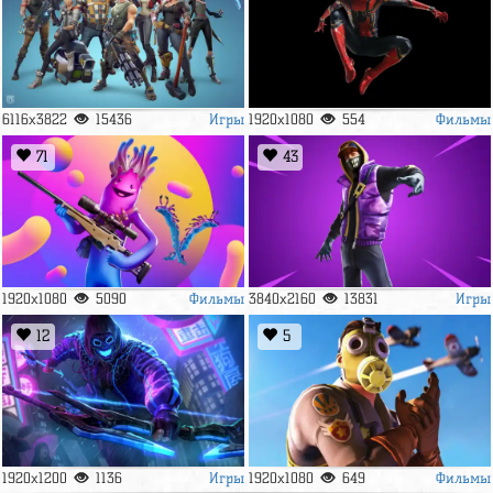
Игры
Фильмы
6116x3822
15436
1920x1080
554
71
43
Фильмы
Игры
1920x1080
5090
3840x2160
13831
12
5
Игры
Фильмы
1920x1200
1136
1920x1080
649