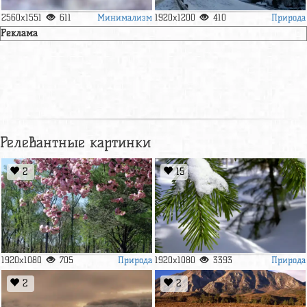
Минимализм
Природа
2560x1551
611
1920x1200
410
Реклама
Релевантные картинки
2
15
Природа
Природа
1920x1080
705
1920x1080
3393
2
2