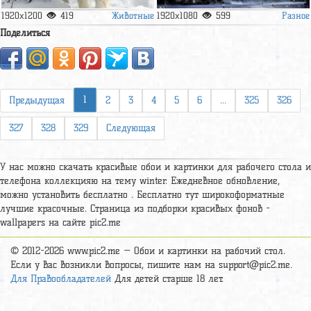
Животные
Разное
1920x1200
419
1920x1080
599
Поделиться
1
Предыдущая
2
3
4
5
6
...
325
326
327
328
329
Следующая
У нас можно скачать красивые обои и картинки для рабочего стола и
телефона коллекцияю на тему winter. Ежедневное обновление,
можно установить бесплатно . Бесплатно тут широкоформатные
лучшие красочные. Страница из подборки красивых фонов -
wallpapers на сайте pic2.me
© 2012-2026 www.pic2.me — Обои и картинки на рабочий стол.
Если у вас возникли вопросы, пишите нам на
support@pic2.me
.
Для Правообладателей
Для детей старше 18 лет.