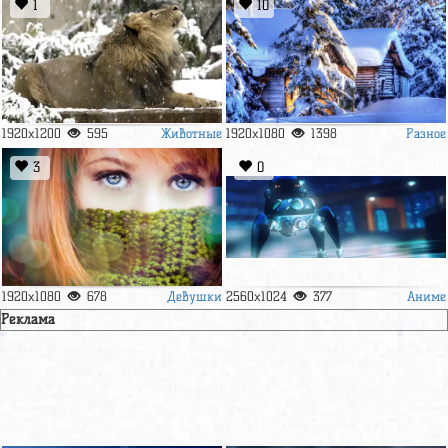
1
10
Животные
Разное
1920x1200
595
1920x1080
1398
3
0
Девушки
Аниме
1920x1080
678
2560x1024
377
Реклама