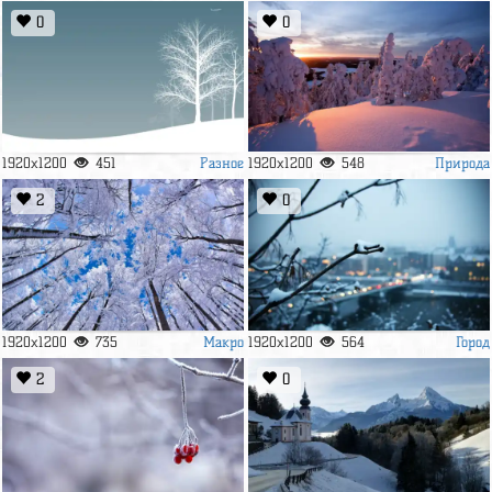
0
0
Разное
Природа
1920x1200
451
1920x1200
548
2
0
Макро
Город
1920x1200
735
1920x1200
564
2
0