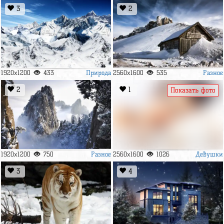
3
2
Природа
Разное
1920x1200
433
2560x1600
535
2
1
Показать фото
Разное
Девушки
1920x1200
750
2560x1600
1026
3
4