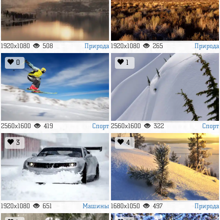
Природа
Природа
1920x1080
508
1920x1080
265
0
1
Спорт
Спорт
2560x1600
419
2560x1600
322
3
4
Машины
Природа
1920x1080
651
1680x1050
497