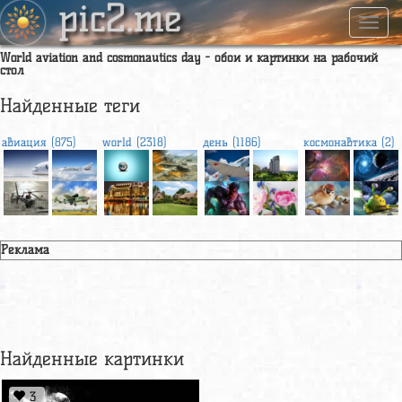
pic2.me
Навиг
World aviation and cosmonautics day - обои и картинки на рабочий
стол
Найденные теги
авиация (875)
world (2318)
день (1186)
космонавтика (2)
Реклама
Найденные картинки
3