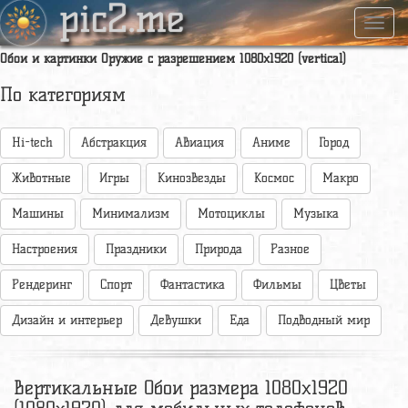
pic2.me
Навиг
Обои и картинки Оружие с разрешением 1080x1920 (vertical)
По категориям
Hi-tech
Абстракция
Авиация
Аниме
Город
Животные
Игры
Кинозвезды
Космос
Макро
Машины
Минимализм
Мотоциклы
Музыка
Настроения
Праздники
Природа
Разное
Рендеринг
Спорт
Фантастика
Фильмы
Цветы
Дизайн и интерьер
Девушки
Еда
Подводный мир
Вертикальные Обои размера 1080x1920