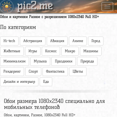
pic2.me
Навиг
Обои и картинки Разное с разрешением 1080x2340 Full HD+
По категориям
Hi-tech
Абстракция
Авиация
Аниме
Город
Животные
Игры
Космос
Макро
Машины
Минимализм
Музыка
Праздники
Природа
Рендеринг
Спорт
Фантастика
Цветы
Дизайн и интерьер
Еда
Обои размера 1080x2340 специально для
мобильных телефонов
Обои, картинки, Разное, 1080x2340 Full HD+