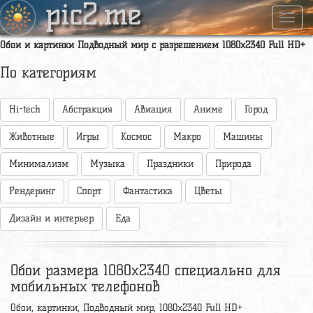
pic2.me
Навиг
Обои и картинки Подводный мир с разрешением 1080x2340 Full HD+
По категориям
Hi-tech
Абстракция
Авиация
Аниме
Город
Животные
Игры
Космос
Макро
Машины
Минимализм
Музыка
Праздники
Природа
Рендеринг
Спорт
Фантастика
Цветы
Дизайн и интерьер
Еда
Обои размера 1080x2340 специально для
мобильных телефонов
Обои, картинки, Подводный мир, 1080x2340 Full HD+