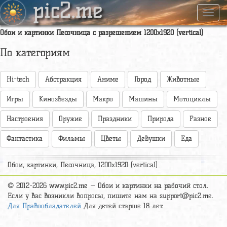
pic2.me
Навиг
Обои и картинки Песочница с разрешением 1200x1920 (vertical)
По категориям
Hi-tech
Абстракция
Аниме
Город
Животные
Игры
Кинозвезды
Макро
Машины
Мотоциклы
Настроения
Оружие
Праздники
Природа
Разное
Фантастика
Фильмы
Цветы
Девушки
Еда
Обои, картинки, Песочница, 1200x1920 (vertical)
© 2012-2026 www.pic2.me — Обои и картинки на рабочий стол.
Если у вас возникли вопросы, пишите нам на
support@pic2.me
.
Для Правообладателей
Для детей старше 18 лет.