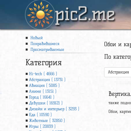
pic2.me
Новый
Обои и ка
Понравившиеся
Просматриваемые
По катег
Категория
Абстракция
Hi-tech ( 4666 )
Абстракция ( 13731 )
Авиация ( 5085 )
Аниме ( 13151 )
Вертика
Город ( 16641 )
также подход
Девушки ( 169121 )
Дизайн и интерьер ( 3293 )
Обои, картин
Еда ( 10590 )
Животные ( 32850 )
Игры ( 20839 )