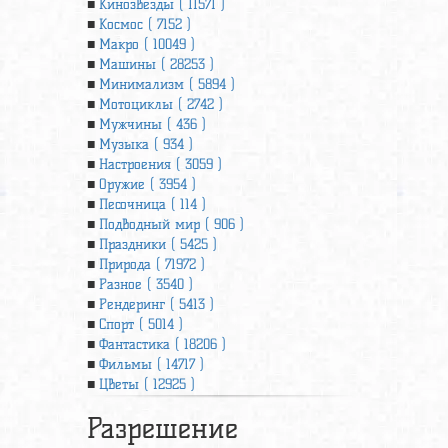
Кинозвезды ( 11571 )
Космос ( 7152 )
Макро ( 10049 )
Машины ( 28253 )
Минимализм ( 5894 )
Мотоциклы ( 2742 )
Мужчины ( 436 )
Музыка ( 934 )
Настроения ( 3059 )
Оружие ( 3954 )
Песочница ( 114 )
Подводный мир ( 906 )
Праздники ( 5425 )
Природа ( 71972 )
Разное ( 3540 )
Рендеринг ( 5413 )
Спорт ( 5014 )
Фантастика ( 18206 )
Фильмы ( 14717 )
Цветы ( 12925 )
Разрешение