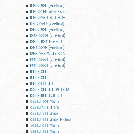
1080x1920 (vertical)
1080x2160 ultra-wide
1080x2340 Full HD+
1170x2532 (vertical)
1200x1920 (vertical)
1242x2208 (vertical)
1280x1024 Normal
1284x2778 (vertical)
1366х768 Wide XGA
1440x2560 (vertical)
1440x2880 (vertical)
1600x1200
1600x1280
1600x900 HD
1920x1200 HD WUXGA
1920х1080 full HD
2560x1024 Multi
2560x1440 HDTV
2560x1600 Wide
2880x1800 Wide Retina
3200x1200 Multi
3840x1080 Multi