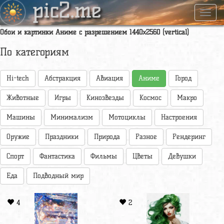
pic2.me
Навиг
Обои и картинки Аниме с разрешением 1440x2560 (vertical)
По категориям
Hi-tech
Абстракция
Авиация
Аниме
Город
Животные
Игры
Кинозвезды
Космос
Макро
Машины
Минимализм
Мотоциклы
Настроения
Оружие
Праздники
Природа
Разное
Рендеринг
Спорт
Фантастика
Фильмы
Цветы
Девушки
Еда
Подводный мир
4
2