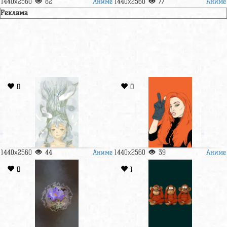
Аниме
Аниме
1440x2560
82
1440x2560
77
Реклама
0
0
Аниме
Аниме
1440x2560
44
1440x2560
39
0
1