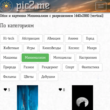
pic2.me
Навиг
Обои и картинки Минимализм с разрешением 1440x2880 (vertical)
По категориям
Hi-tech
Абстракция
Авиация
Аниме
Город
Животные
Игры
Кинозвезды
Космос
Макро
Машины
Минимализм
Мотоциклы
Настроения
Природа
Разное
Рендеринг
Спорт
Фантастика
Фильмы
Цветы
Девушки
3
0