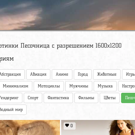
ртинки Песочница с разрешением 1600x1200
ориям
Абстракция
Авиация
Аниме
Город
Животные
Игр
Минимализм
Мотоциклы
Мужчины
Музыка
Настр
Рендеринг
Спорт
Фантастика
Фильмы
Цветы
Песо
водный мир
0