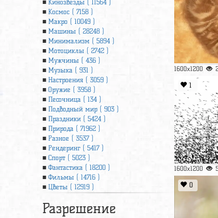
Кинозвезды ( 11564 )
Космос ( 7158 )
Макро ( 10049 )
Машины ( 28248 )
Минимализм ( 5894 )
Мотоциклы ( 2742 )
Мужчины ( 436 )
1600x1200
Музыка ( 931 )
Настроения ( 3059 )
1
Оружие ( 3958 )
Песочница ( 134 )
Подводный мир ( 903 )
Праздники ( 5424 )
Природа ( 71962 )
Разное ( 3537 )
Рендеринг ( 5417 )
Спорт ( 5023 )
Фантастика ( 18200 )
1600x1200
Фильмы ( 14716 )
0
Цветы ( 12919 )
Разрешение