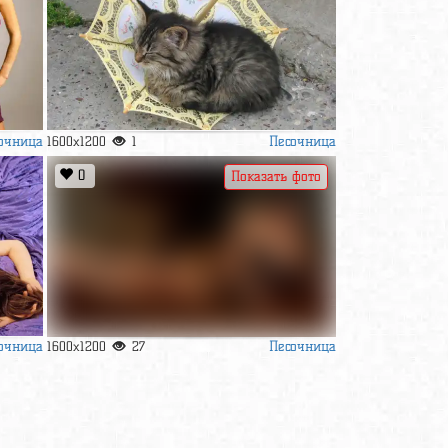
очница
Песочница
1600x1200
1
0
Показать фото
очница
Песочница
1600x1200
27