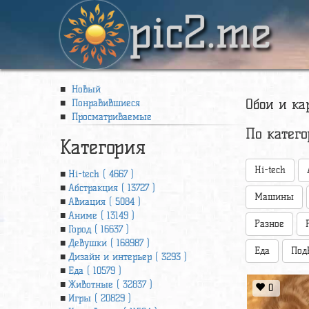
pic2.me
Новый
Обои и ка
Понравившиеся
Просматриваемые
По катег
Категория
Hi-tech
Hi-tech ( 4667 )
Абстракция ( 13727 )
Машины
Авиация ( 5084 )
Аниме ( 13149 )
Разное
Город ( 16637 )
Девушки ( 168987 )
Еда
Под
Дизайн и интерьер ( 3293 )
Еда ( 10579 )
Животные ( 32837 )
0
Игры ( 20829 )