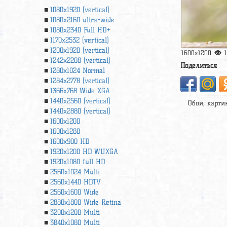
1080x1920 (vertical)
1080x2160 ultra-wide
1080x2340 Full HD+
1170x2532 (vertical)
1200x1920 (vertical)
1600x1200
1242x2208 (vertical)
Поделиться
1280x1024 Normal
1284x2778 (vertical)
1366х768 Wide XGA
1440x2560 (vertical)
Обои, карти
1440x2880 (vertical)
1600x1200
1600x1280
1600x900 HD
1920x1200 HD WUXGA
1920х1080 full HD
2560x1024 Multi
2560x1440 HDTV
2560x1600 Wide
2880x1800 Wide Retina
3200x1200 Multi
3840x1080 Multi