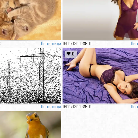
Песочница
Пес
2
1600x1200
11
0
Песочница
Пес
5
1600x1200
11