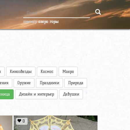
пример
озеро горы
ы
Кинозвезды
Космос
Макро
оения
Оружие
Праздники
Природа
чница
Дизайн и интерьер
Девушки
0