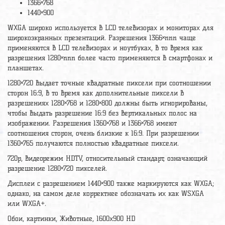
1366×768
1440×900
WXGA широко используется в LCD телевизорах и мониторах для
широкоэкранных презентаций. Разрешения 1366×nnn чаще
применяются в LCD телевизорах и ноутбуках, в то время как
разрешения 1280×nnn более часто применяются в смартфонах и
планшетах.
1280×720 выдает точные квадратные пиксели при соотношении
сторон 16:9, в то время как дополнительные пиксели в
разрешениях 1280×768 и 1280×800 должны быть игнорированы,
чтобы выдать разрешение 16:9 без вертикальных полос на
изображении. Разрешения 1360×768 и 1366×768 имеют
соотношения сторон, очень близкие к 16:9. При разрешении
1360×765 получаются полностью квадратные пиксели.
720p, видеорежим HDTV, относительный стандарт, означающий
разрешение 1280×720 пикселей.
Дисплеи с разрешением 1440×900 также маркируются как WXGA;
однако, на самом деле корректнее обозначать их как WSXGA
или WXGA+.
Обои, картинки, Животные, 1600x900 HD