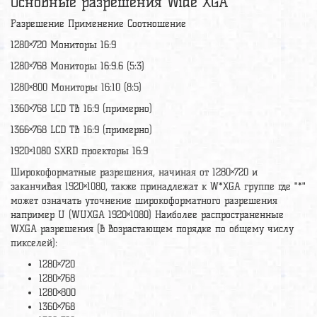
Основные разрешения Wide XGA
Разрешение Применение Соотношение
1280×720 Мониторы 16:9
1280×768 Мониторы 16:9.6 (5:3)
1280×800 Мониторы 16:10 (8:5)
1360×768 LCD ТВ 16:9 (примерно)
1366×768 LCD ТВ 16:9 (примерно)
1920×1080 SXRD проекторы 16:9
Широкоформатные разрешения, начиная от 1280×720 и
заканчивая 1920×1080, также принадлежат к W*XGA группе где "*"
может означать уточнение широкоформатного разрешения
например U (WUXGA 1920×1080) Наиболее распространенные
WXGA разрешения (в возрастающем порядке по общему числу
пикселей):
1280×720
1280×768
1280×800
1360×768