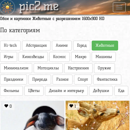
pic2.me
Навиг
Обои и картинки Животные с разрешением 1600x900 HD
По категориям
Hi-tech
Абстракция
Аниме
Город
Животные
Игры
Кинозвезды
Космос
Макро
Машины
Минимализм
Мотоциклы
Настроения
Оружие
Праздники
Природа
Разное
Спорт
Фантастика
Фильмы
Цветы
Дизайн и интерьер
Девушки
Еда
0
1