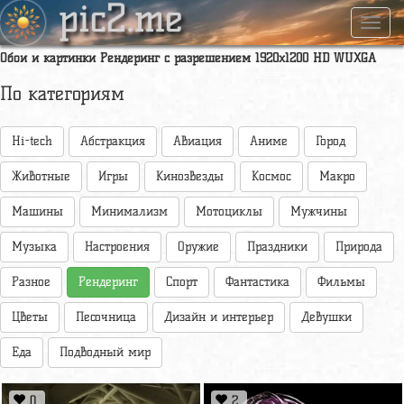
pic2.me
Навиг
Обои и картинки Рендеринг с разрешением 1920x1200 HD WUXGA
По категориям
Hi-tech
Абстракция
Авиация
Аниме
Город
Животные
Игры
Кинозвезды
Космос
Макро
Машины
Минимализм
Мотоциклы
Мужчины
Музыка
Настроения
Оружие
Праздники
Природа
Разное
Рендеринг
Спорт
Фантастика
Фильмы
Цветы
Песочница
Дизайн и интерьер
Девушки
Еда
Подводный мир
0
2