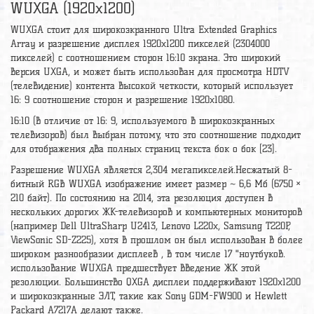
WUXGA (1920x1200)
WUXGA стоит для широкоэкранного Ultra Extended Graphics
Array и разрешение дисплея 1920x1200 пикселей (2304000
пикселей) с соотношением сторон 16:10 экрана. Это широкий
версия UXGA, и может быть использован для просмотра HDTV
(телевидение) контента высокой четкости, который использует
16: 9 соотношение сторон и разрешение 1920x1080.
16:10 (в отличие от 16: 9, используемого в широкоэкранных
телевизоров) был выбран потому, что это соотношение подходит
для отображения два полных страниц текста бок о бок [23].
Разрешение WUXGA является 2,304 мегапикселей.Несжатый 8-
битный RGB WUXGA изображение имеет размер ~ 6,6 Мб (6750 ×
210 байт). По состоянию на 2014, эта резолюция доступен в
нескольких дорогих ЖК-телевизоров и компьютерных мониторов
(например Dell UltraSharp U2413, Lenovo L220x, Samsung T220P,
ViewSonic SD-Z225), хотя в прошлом он был использован в более
широком разнообразии дисплеев , в том числе 17 "ноутбуков.
использование WUXGA предшествует введение ЖК этой
резолюции. Большинство QXGA дисплеи поддерживают 1920x1200
и широкоэкранные ЭЛТ, такие как Sony GDM-FW900 и Hewlett
Packard A7217A делают также.