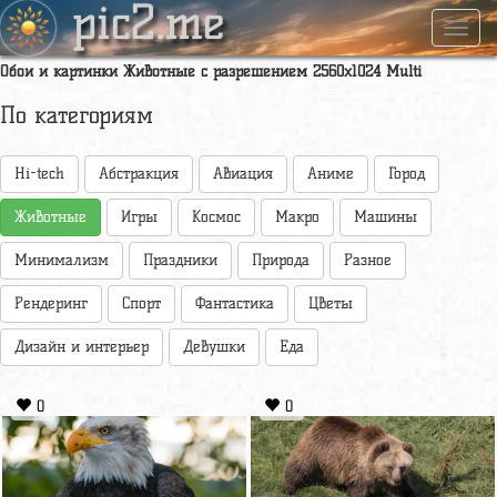
pic2.me
Навиг
Обои и картинки Животные с разрешением 2560x1024 Multi
По категориям
Hi-tech
Абстракция
Авиация
Аниме
Город
Животные
Игры
Космос
Макро
Машины
Минимализм
Праздники
Природа
Разное
Рендеринг
Спорт
Фантастика
Цветы
Дизайн и интерьер
Девушки
Еда
0
0