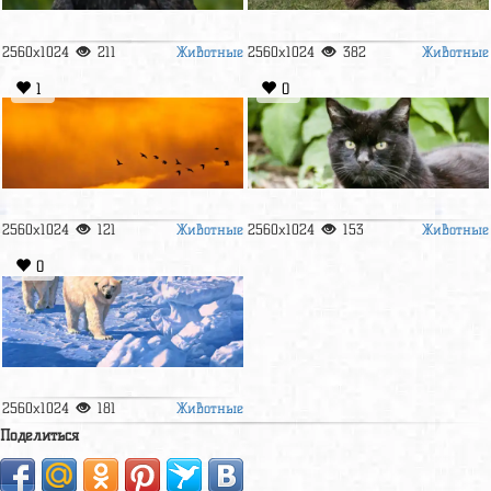
Животные
Животные
2560x1024
211
2560x1024
382
1
0
Животные
Животные
2560x1024
121
2560x1024
153
0
Животные
2560x1024
181
Поделиться