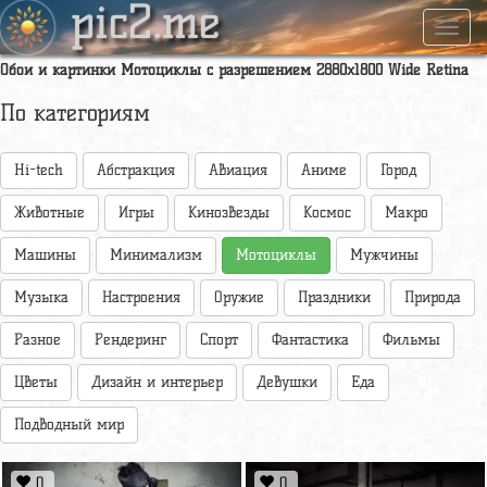
pic2.me
Навиг
Обои и картинки Мотоциклы с разрешением 2880x1800 Wide Retina
По категориям
Hi-tech
Абстракция
Авиация
Аниме
Город
Животные
Игры
Кинозвезды
Космос
Макро
Машины
Минимализм
Мотоциклы
Мужчины
Музыка
Настроения
Оружие
Праздники
Природа
Разное
Рендеринг
Спорт
Фантастика
Фильмы
Цветы
Дизайн и интерьер
Девушки
Еда
Подводный мир
0
0