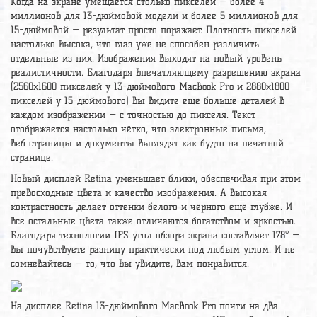
Когда на экране умещается столько пикселей — более 4
миллионов для 13-дюймовой модели и более 5 миллионов для
15-дюймовой — результат просто поражает. Плотность пикселей
настолько высока, что глаз уже не способен различить
отдельные из них. Изображения выходят на новый уровень
реалистичности. Благодаря впечатляющему разрешению экрана
(2560x1600 пикселей у 13-дюймового MacBook Pro и 2880x1800
пикселей у 15-дюймового) вы видите ещё больше деталей в
каждом изображении — с точностью до пикселя. Текст
отображается настолько чётко, что электронные письма,
веб‑страницы и документы выглядят как будто на печатной
странице.
Новый дисплей Retina уменьшает блики, обеспечивая при этом
превосходные цвета и качество изображения. А высокая
контрастность делает оттенки белого и чёрного ещё глубже. И
все остальные цвета также отличаются богатством и яркостью.
Благодаря технологии IPS угол обзора экрана составляет 178° —
вы почувствуете разницу практически под любым углом. И не
сомневайтесь — то, что вы увидите, вам понравится.
На дисплее Retina 13-дюймового MacBook Pro почти на два