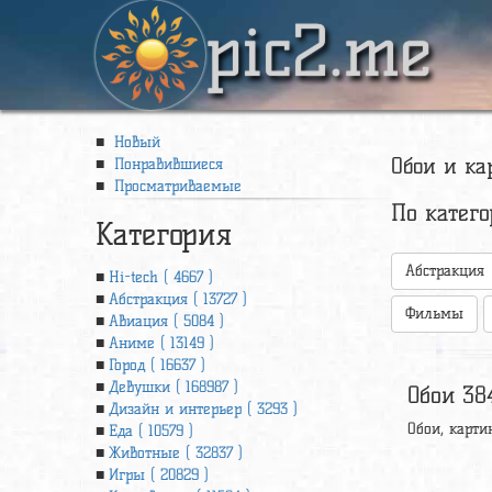
pic2.me
Новый
Обои и ка
Понравившиеся
Просматриваемые
По катег
Категория
Абстракция
Hi-tech ( 4667 )
Абстракция ( 13727 )
Фильмы
Авиация ( 5084 )
Аниме ( 13149 )
Город ( 16637 )
Девушки ( 168987 )
Обои 38
Дизайн и интерьер ( 3293 )
Обои, карти
Еда ( 10579 )
Животные ( 32837 )
Игры ( 20829 )