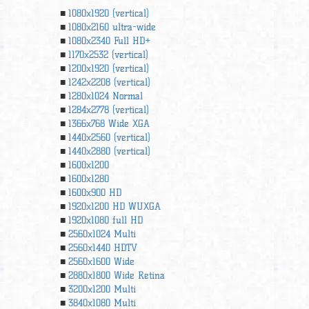
1080x1920 (vertical)
1080x2160 ultra-wide
1080x2340 Full HD+
1170x2532 (vertical)
1200x1920 (vertical)
1242x2208 (vertical)
1280x1024 Normal
1284x2778 (vertical)
1366х768 Wide XGA
1440x2560 (vertical)
1440x2880 (vertical)
1600x1200
1600x1280
1600x900 HD
1920x1200 HD WUXGA
1920х1080 full HD
2560x1024 Multi
2560x1440 HDTV
2560x1600 Wide
2880x1800 Wide Retina
3200x1200 Multi
3840x1080 Multi