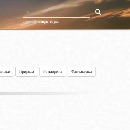
пример
озеро горы
дники
Природа
Рендеринг
Фантастика