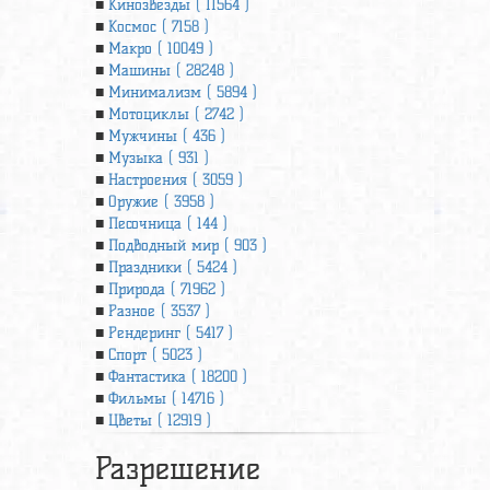
Кинозвезды ( 11564 )
Космос ( 7158 )
Макро ( 10049 )
Машины ( 28248 )
Минимализм ( 5894 )
Мотоциклы ( 2742 )
Мужчины ( 436 )
Музыка ( 931 )
Настроения ( 3059 )
Оружие ( 3958 )
Песочница ( 144 )
Подводный мир ( 903 )
Праздники ( 5424 )
Природа ( 71962 )
Разное ( 3537 )
Рендеринг ( 5417 )
Спорт ( 5023 )
Фантастика ( 18200 )
Фильмы ( 14716 )
Цветы ( 12919 )
Разрешение