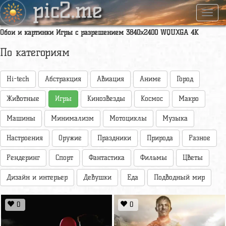
pic2.me
Навиг
Обои и картинки Игры с разрешением 3840x2400 WQUXGA 4K
По категориям
Hi-tech
Абстракция
Авиация
Аниме
Город
Животные
Игры
Кинозвезды
Космос
Макро
Машины
Минимализм
Мотоциклы
Музыка
Настроения
Оружие
Праздники
Природа
Разное
Рендеринг
Спорт
Фантастика
Фильмы
Цветы
Дизайн и интерьер
Девушки
Еда
Подводный мир
0
0