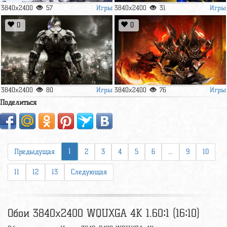
Игры
Игры
3840x2400
57
3840x2400
31
0
0
Игры
Игры
3840x2400
80
3840x2400
76
Поделиться
1
Предыдущая
2
3
4
5
6
...
9
10
11
12
13
Следующая
Обои 3840x2400 WQUXGA 4K 1.60∶1 (16∶10)