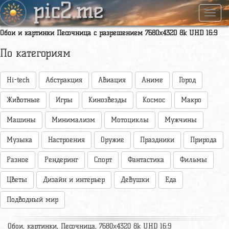
pic2.me
Навиг
Обои и картинки Песочница с разрешением 7680x4320 8k UHD 16:9
По категориям
Hi-tech
Абстракция
Авиация
Аниме
Город
Животные
Игры
Кинозвезды
Космос
Макро
Машины
Минимализм
Мотоциклы
Мужчины
Музыка
Настроения
Оружие
Праздники
Природа
Разное
Рендеринг
Спорт
Фантастика
Фильмы
Цветы
Дизайн и интерьер
Девушки
Еда
Подводный мир
Обои, картинки, Песочница, 7680x4320 8k UHD 16:9