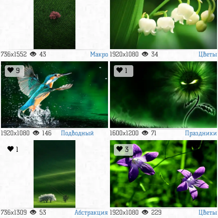
Макро
Цветы
736x1552
43
1920x1080
34
9
1
Подводный
Праздники
1920x1080
146
1600x1200
71
мир
1
3
Абстракция
Цветы
736x1309
53
1920x1080
229