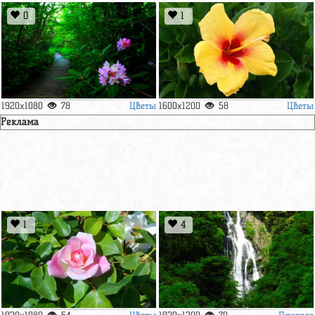
0
1
Цветы
Цветы
1920x1080
78
1600x1200
58
Реклама
1
4
Цветы
Природа