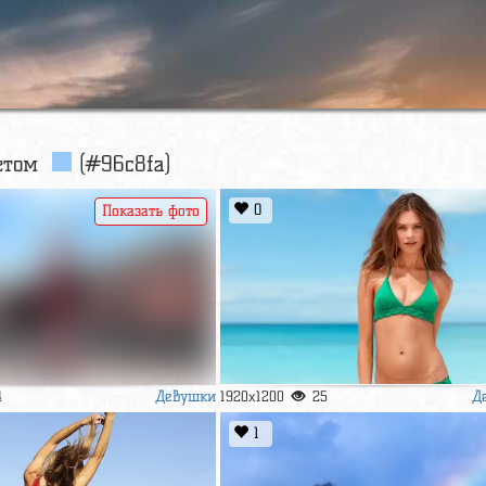
ветом
(#96c8fa)
0
Показать фото
Девушки
Д
4
1920x1200
25
1