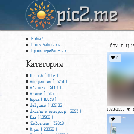
pic2.me
Новый
Обои с ц
Понравившиеся
Просматриваемые
0
Категория
Hi-tech ( 4667 )
Абстракция ( 13731 )
Авиация ( 5084 )
Аниме ( 13151 )
Город ( 16639 )
Девушки ( 169105 )
1920x1200
Дизайн и интерьер ( 3293 )
Еда ( 10582 )
1
Животные ( 32849 )
Игры ( 20832 )