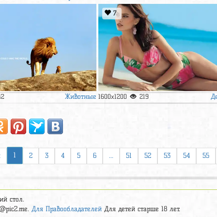
7
Животные
Д
42
1600x1200
219
1
я
2
3
4
5
6
...
51
52
53
54
55
ий стол.
t@pic2.me
.
Для Правообладателей
Для детей старше 18 лет.