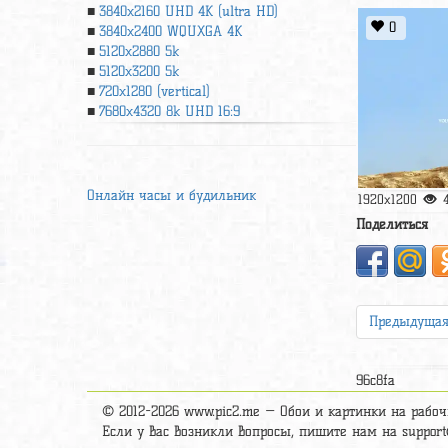
3840x2160 UHD 4К (ultra HD)
0
3840x2400 WQUXGA 4K
5120x2880 5k
5120x3200 5k
720x1280 (vertical)
7680x4320 8k UHD 16:9
Онлайн часы и будильник
1920x1200
Поделиться
Предыдуща
96c8fa
© 2012-2026 www.pic2.me — Обои и картинки на рабоч
Если у вас возникли вопросы, пишите нам на
suppor