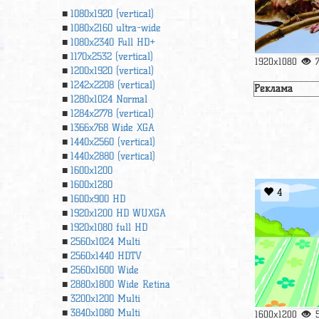
1080x1920 (vertical)
1080x2160 ultra-wide
1080x2340 Full HD+
1170x2532 (vertical)
1920x1080
1200x1920 (vertical)
1242x2208 (vertical)
Реклама
1280x1024 Normal
1284x2778 (vertical)
1366х768 Wide XGA
1440x2560 (vertical)
1440x2880 (vertical)
1600x1200
1600x1280
4
1600x900 HD
1920x1200 HD WUXGA
1920х1080 full HD
2560x1024 Multi
2560x1440 HDTV
2560x1600 Wide
2880x1800 Wide Retina
3200x1200 Multi
3840x1080 Multi
1600x1200