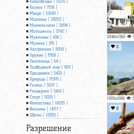
Кинозвезды ( 11570 )
Космос ( 7158 )
Макро ( 10049 )
Машины ( 28253 )
Минимализм ( 5894 )
Мотоциклы ( 2742 )
2048x1365
Мужчины ( 436 )
Музыка ( 931 )
2
Настроения ( 3059 )
Оружие ( 3958 )
Песочница ( 64 )
Подводный мир ( 903 )
Праздники ( 5425 )
Природа ( 71970 )
Разное ( 3537 )
Рендеринг ( 5418 )
Спорт ( 5026 )
1920x1080
Фантастика ( 18205 )
0
Фильмы ( 14717 )
Цветы ( 12925 )
Разрешение