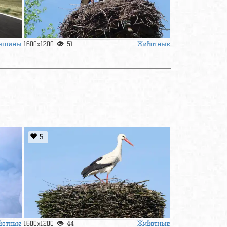
ашины
Животные
1600x1200
51
5
вотные
Животные
1600x1200
44