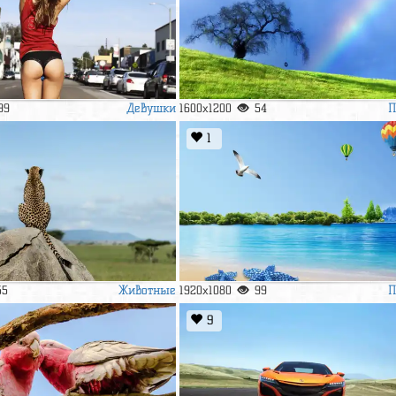
Девушки
П
99
1600x1200
54
1
Животные
П
55
1920x1080
99
9