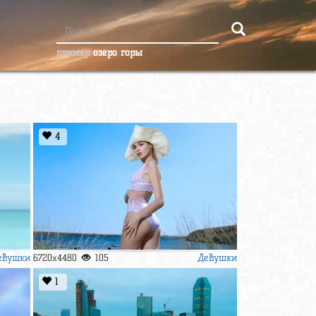
пример
озеро горы
4
евушки
Девушки
6720x4480
105
1