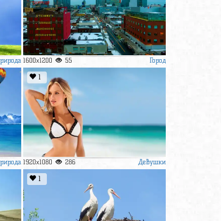
рирода
Город
1600x1200
55
1
рирода
Девушки
1920x1080
286
1