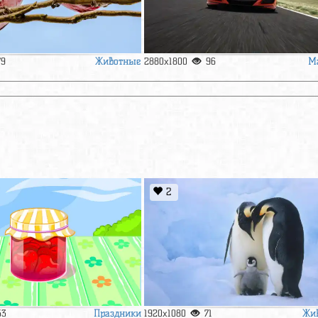
Животные
М
79
2880x1800
96
2
Праздники
Жи
53
1920x1080
71