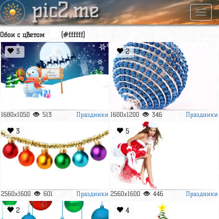
pic2.me
Навиг
Обои с цветом
(#ffffff)
3
2
Праздники
Праздники
1680x1050
513
1600x1200
346
3
5
Праздники
Праздники
2560x1600
601
2560x1600
446
2
4