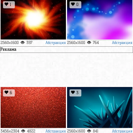
1
0
Абстракция
Абстракция
2560x1600
397
2560x1600
764
Реклама
6
3
Абстракция
Абстракция
3456x2304
4822
2560x1600
841