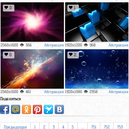
0
1
Абстракция
Абстракция
2560x1600
366
1920x1200
968
0
2
Абстракция
Абстракция
2560x1600
461
1920x1080
2958
Поделиться
Предыдущая
1
2
3
4
5
...
751
752
753