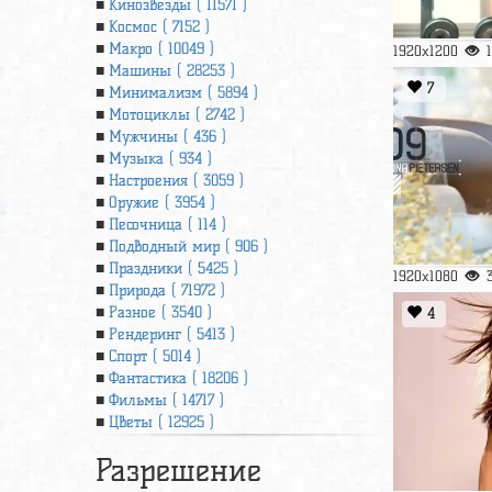
Кинозвезды ( 11571 )
Космос ( 7152 )
Макро ( 10049 )
1920x1200
Машины ( 28253 )
7
Минимализм ( 5894 )
Мотоциклы ( 2742 )
Мужчины ( 436 )
Музыка ( 934 )
Настроения ( 3059 )
Оружие ( 3954 )
Песочница ( 114 )
Подводный мир ( 906 )
Праздники ( 5425 )
1920x1080
Природа ( 71972 )
Разное ( 3540 )
4
Рендеринг ( 5413 )
Спорт ( 5014 )
Фантастика ( 18206 )
Фильмы ( 14717 )
Цветы ( 12925 )
Разрешение