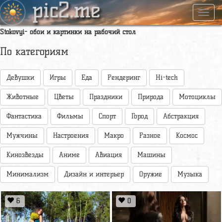
pic2.me
Навиг
Stokovyi- обои и картинки на рабочий стол
По категориям
Девушки
Игры
Еда
Рендеринг
Hi-tech
Животные
Цветы
Праздники
Природа
Мотоциклы
Фантастика
Фильмы
Спорт
Город
Абстракция
Мужчины
Настроения
Макро
Разное
Космос
Кинозвезды
Аниме
Авиация
Машины
Минимализм
Дизайн и интерьер
Оружие
Музыка
6
0