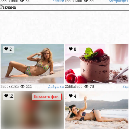
Разное
Абстракция
2560x1600
84
1920x1200
89
Реклама
2
0
Девушки
Еда
3600x2025
255
2560x1600
70
12
4
Показать фото