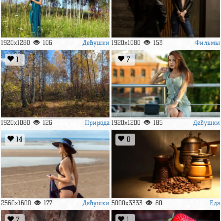
Девушки
Фильмы
1920x1280
106
1920x1080
153
1
7
Природа
Девушки
1920x1080
126
1920x1200
185
14
0
Девушки
Еда
2560x1600
177
5000x3333
80
7
1