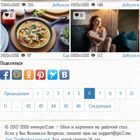
Девушки
Девушки
2560x1600
261
1920x1080
146
0
0
Еда
Девушки
1920x1200
97
1920x1200
112
Поделиться
6
Предыдущая
1
2
3
4
5
7
8
9
10
11
...
42
43
44
45
46
Следующая
© 2012-2026 www.pic2.me — Обои и картинки на рабочий стол.
Если у вас возникли вопросы, пишите нам на
support@pic2.me
.
Для Правообладателей
Для детей старше 18 лет.