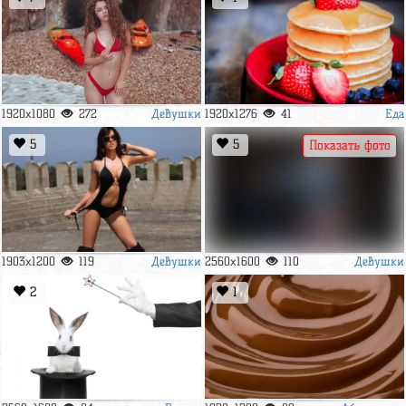
Девушки
Еда
1920x1080
272
1920x1276
41
5
5
Показать фото
Девушки
Девушки
1903x1200
119
2560x1600
110
2
1